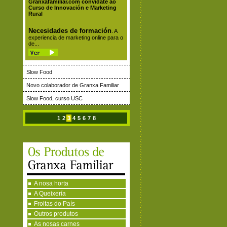
Granxafamiliar.com convídate ao
Curso de Innovación e Marketing
Rural
Necesidades de formación
. A
experiencia de marketing online para o
de...
Slow Food
Novo colaborador de Granxa Familiar
Slow Food, curso USC
1
2
3
4
5
6
7
8
A nosa horta
A Queixería
Froitas do País
Outros produtos
As nosas carnes