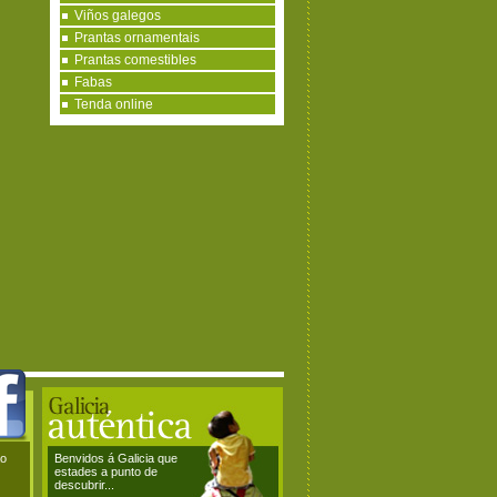
Viños galegos
Prantas ornamentais
Prantas comestibles
Fabas
Tenda online
ao
Benvidos á Galicia que
estades a punto de
descubrir...