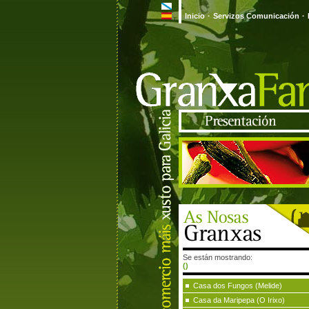
Inicio
·
Servizos Comunicación
·
Se están mostrando:
()
Casa dos Fungos (Melide)
Casa da Maripepa (O Irixo)