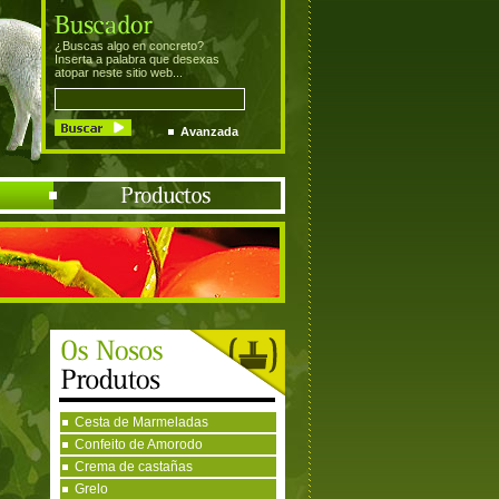
¿Buscas algo en concreto?
Inserta a palabra que desexas
atopar neste sitio web...
Avanzada
Cesta de Marmeladas
Confeito de Amorodo
Crema de castañas
Grelo