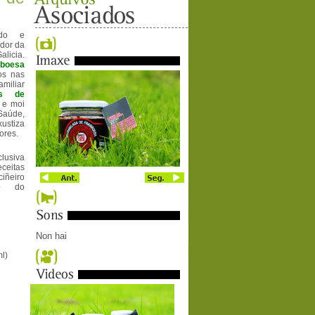
ado e
ador da
licia.
mboesa
os nas
miliar
os de
 e moi
 Saúde,
ustiza
ores.
lusiva
eitas
iñeiro
io do
Non hai
l)