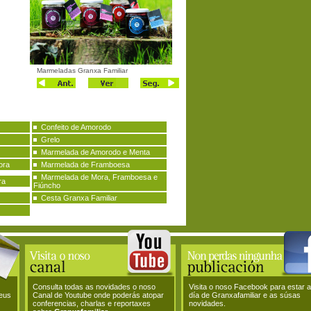
Marmeladas Granxa Familiar
Confeito de Amorodo
Grelo
Marmelada de Amorodo e Menta
ora
Marmelada de Framboesa
Marmelada de Mora, Framboesa e
ra
Fiúncho
Cesta Granxa Familiar
Consulta todas as novidades o noso
Visita o noso Facebook para estar 
teus
Canal de Youtube onde poderás atopar
día de Granxafamiliar e as súsas
conferencias, charlas e reportaxes
novidades.