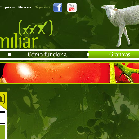
Enquisas
·
Museos
·
Síguenos