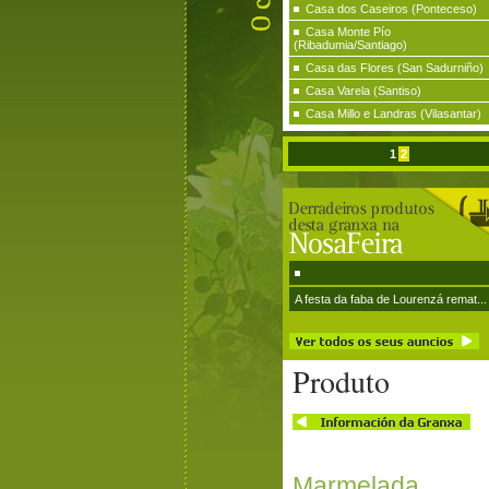
Casa dos Caseiros (Ponteceso)
Casa Monte Pío
(Ribadumia/Santiago)
Casa das Flores (San Sadurniño)
Casa Varela (Santiso)
Casa Millo e Landras (Vilasantar)
1
2
A festa da faba de Lourenzá remat...
Produto
Marmelada 