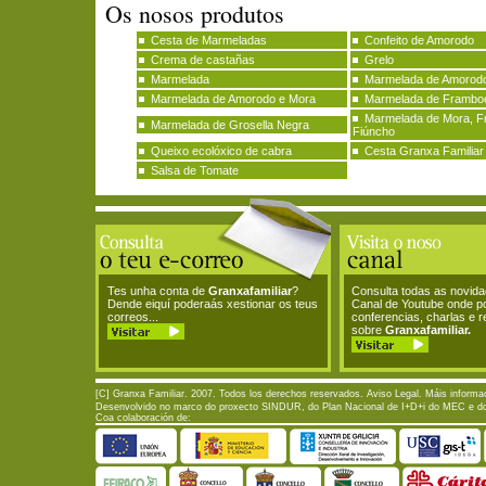
Os nosos produtos
Cesta de Marmeladas
Confeito de Amorodo
Crema de castañas
Grelo
Marmelada
Marmelada de Amorodo
Marmelada de Amorodo e Mora
Marmelada de Frambo
Marmelada de Mora, F
Marmelada de Grosella Negra
Fiúncho
Queixo ecolóxico de cabra
Cesta Granxa Familiar
Salsa de Tomate
Tes unha conta de
Granxafamiliar
?
Consulta todas as novid
Dende eiquí poderaás xestionar os teus
Canal de Youtube onde p
correos...
conferencias, charlas e 
sobre
Granxafamiliar.
[C] Granxa Familiar. 2007. Todos los derechos reservados.
Aviso Legal
. Máis informa
Desenvolvido no marco do proxecto SINDUR, do Plan Nacional de I+D+i do MEC e do P
Coa colaboración de: