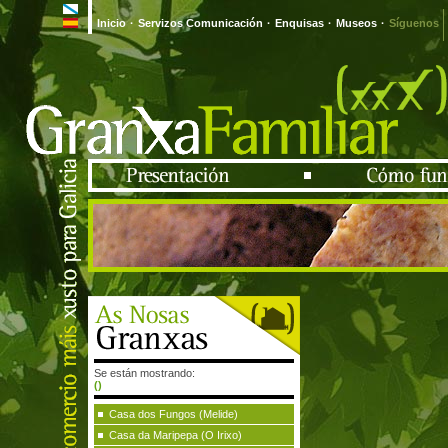
Inicio
·
Servizos Comunicación
·
Enquisas
·
Museos
·
Síguenos
Se están mostrando:
()
Casa dos Fungos (Melide)
Casa da Maripepa (O Irixo)