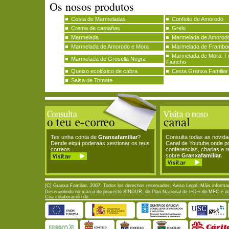
Os nosos produtos
Cesta de Marmeladas
Confeito de Amorodo
Crema de castañas
Grelo
Marmelada
Marmelada de Amorodo
Marmelada de Amorodo e Mora
Marmelada de Frambo
Marmelada de Mora, F
Marmelada de Grosella Negra
Fiúncho
Queixo ecolóxico de cabra
Cesta Granxa Familiar
Salsa de Tomate
Tes unha conta de
Granxafamiliar
?
Consulta todas as novid
Dende eiquí poderaás xestionar os teus
Canal de Youtube onde p
correos...
conferencias, charlas e 
sobre
Granxafamiliar.
[C] Granxa Familiar. 2007. Todos los derechos reservados.
Aviso Legal
. Máis informa
Desenvolvido no marco do proxecto SINDUR, do Plan Nacional de I+D+i do MEC e do P
Coa colaboración de: