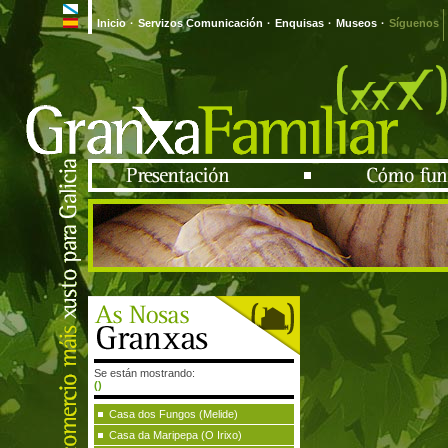
Inicio
·
Servizos Comunicación
·
Enquisas
·
Museos
·
Síguenos
Se están mostrando:
()
Casa dos Fungos (Melide)
Casa da Maripepa (O Irixo)