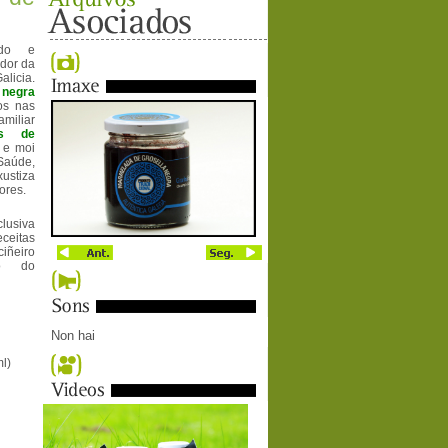
ado e
ador da
licia.
 negra
os nas
miliar
os de
 e moi
 Saúde,
ustiza
ores.
lusiva
eitas
iñeiro
io do
Non hai
l)