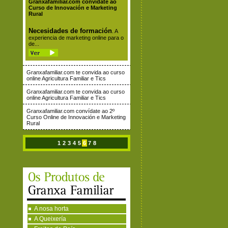
Granxafamiliar.com convídate ao
Curso de Innovación e Marketing
Rural
Necesidades de formación
. A
experiencia de marketing online para o
de...
Granxafamiliar.com te convida ao curso
online Agricultura Familiar e Tics
Granxafamiliar.com te convida ao curso
online Agricultura Familiar e Tics
Granxafamiliar.com convídate ao 2º
Curso Online de Innovación e Marketing
Rural
1
2
3
4
5
6
7
8
A nosa horta
A Queixería