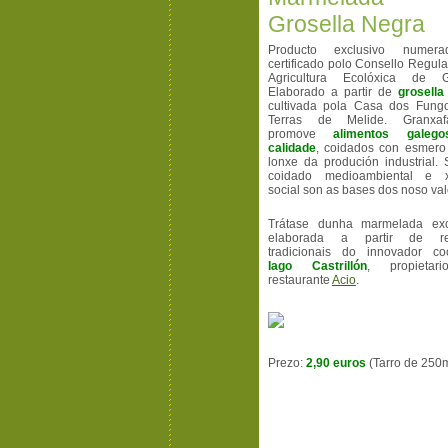
Grosella Negra
Producto exclusivo numer
certificado polo Consello Regul
Agricultura Ecolóxica de Ga
Elaborado a partir de
grosella
cultivada pola Casa dos Fung
Terras de Melide. Granxafa
promove
alimentos galeg
calidade
, coidados con esmero
lonxe da produción industrial.
coidado medioambiental e x
social son as bases dos noso val
Trátase dunha marmelada exc
elaborada a partir de rec
tradicionais do innovador coc
Iago Castrillón
, propietar
restaurante
Acio
.
Prezo:
2,90 euros
(Tarro de 250m