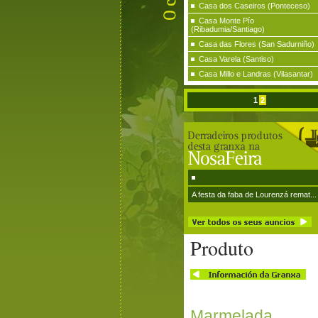
Casa dos Caseiros (Ponteceso)
Casa Monte Pío
(Ribadumia/Santiago)
Casa das Flores (San Sadurniño)
Casa Varela (Santiso)
Casa Millo e Landras (Vilasantar)
1
2
A festa da faba de Lourenzá remat...
Produto
Marmelada 