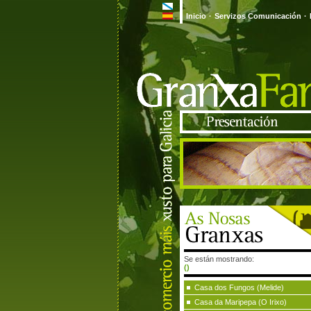
Inicio
·
Servizos Comunicación
·
Se están mostrando:
()
Casa dos Fungos (Melide)
Casa da Maripepa (O Irixo)