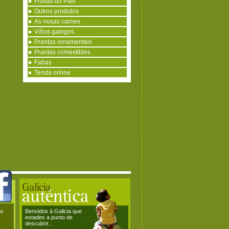
Froitas do País
Outros produtos
As nosas carnes
Viños galegos
Prantas ornamentais
Prantas comestibles
Fabas
Tenda online
ao
Benvidos á Galicia que
estades a punto de
descubrir...