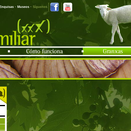
Enquisas
·
Museos
·
Síguenos