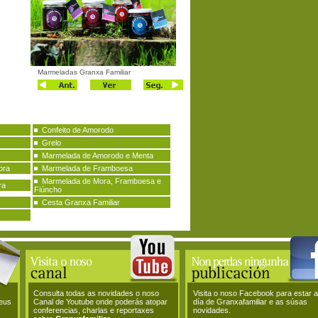
Marmeladas Granxa Familiar
Confeito de Amorodo
Grelo
Marmelada de Amorodo e Menta
ora
Marmelada de Framboesa
Marmelada de Mora, Framboesa e
ra
Fiúncho
Cesta Granxa Familiar
Consulta todas as novidades o noso
Visita o noso Facebook para estar 
teus
Canal de Youtube onde poderás atopar
día de Granxafamiliar e as súsas
conferencias, charlas e reportaxes
novidades.