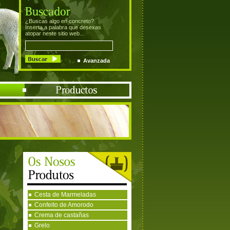
¿Buscas algo en concreto?
Inserta a palabra que desexas
atopar neste sitio web...
Avanzada
Cesta de Marmeladas
Confeito de Amorodo
Crema de castañas
Grelo