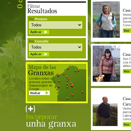
Casa
Vivim
parro
Por
Produto
Xorne
Conce
Por
Concello
Casa
Son C
coa m
aldea 
Localiza todas las
granxas gracias al
mapasengine de
Google
Casa
Carr
Vivim
parro
Labra
concel