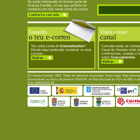
Se estás interesado en formar parte de
Granxa Familiar, só tes que poñerte en
contacto con nós nesta conta de correo.
Tes unha conta de
Granxafamiliar
?
Consulta todas as novid
Dende eiquí poderaás xestionar os teus
Canal de Youtube onde p
correos...
conferencias, charlas e 
sobre
Granxafamiliar.
[C] Granxa Familiar. 2007. Todos los derechos reservados.
Aviso Legal
. Máis informa
Desenvolvido no marco do proxecto SINDUR, do Plan Nacional de I+D+i do MEC e do P
Coa colaboración de: