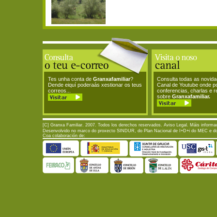
Tes unha conta de
Granxafamiliar
?
Consulta todas as novid
Dende eiquí poderaás xestionar os teus
Canal de Youtube onde p
correos...
conferencias, charlas e 
sobre
Granxafamiliar.
[C] Granxa Familiar. 2007. Todos los derechos reservados.
Aviso Legal
. Máis informa
Desenvolvido no marco do proxecto SINDUR, do Plan Nacional de I+D+i do MEC e do P
Coa colaboración de: