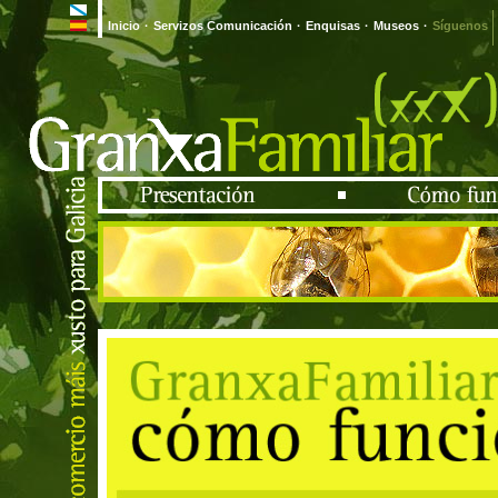
Inicio
·
Servizos Comunicación
·
Enquisas
·
Museos
·
Síguenos