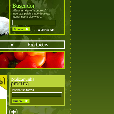
¿Buscas algo en concreto?
Inserta a palabra que desexas
atopar neste sitio web...
Avanzada
Insertar un
termo