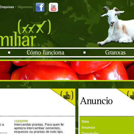
Enquisas
·
Síguenos
11|03|2008
Data
o a
Intercambio prantas. Para quen lle
Anuncio
apeteza intercambiar sementes,
esquexes ou prantas de todo tipo.
Descrición