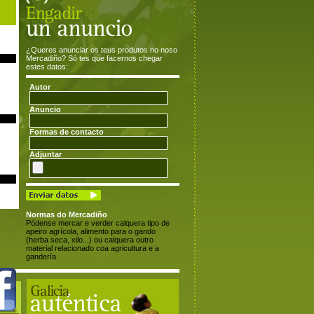
¿Queres anunciar os teus produtos no noso
Mercadiño? Só tes que facernos chegar
estes datos:
Autor
Anuncio
Formas de contacto
Adjuntar
Normas do Mercadiño
Pódense mercar e verder calquera tipo de
apeiro agrícola, alimento para o gando
(herba seca, xilo...) ou calquera outro
material relacionado coa agricultura e a
gandería.