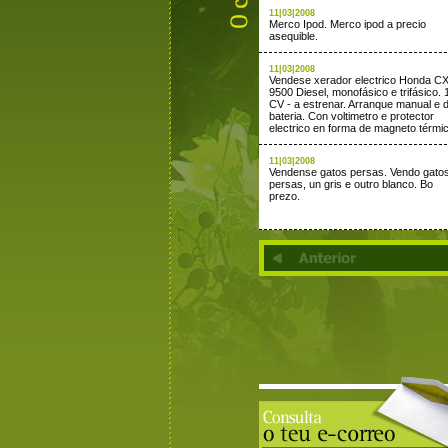
11|03|2008
Merco Ipod. Merco ipod a precio
asequible.
11|03|2008
Vendese xerador electrico Honda C
9500 Diesel, monofásico e trifásico. 
CV - a estrenar. Arranque manual e 
bateria. Con voltimetro e protector
electrico en forma de magneto térmi
11|03|2008
Vendense gatos persas. Vendo gato
persas, un gris e outro blanco. Bo
prezo.