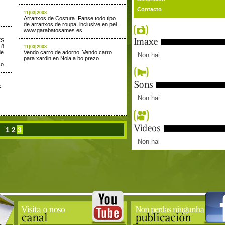
Contacto
11|03|2008
Arranxos de Costura. Fanse todo tipo
de arranxos de roupa, inclusive en pel.
www.garabatosames.es
XS
18
11|03|2008
de
Vendo carro de adorno. Vendo carro
Non hai
para xardin en Noia a bo prezo.
co.
s
Non hai
1
2
3
Non hai