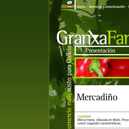
Inicio
·
Servizos Comunicación
·
11|03|2008
Merco horta. Ubicada en Brión. Prez
convir segundo caracteristicas.