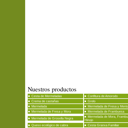
Nuestros productos
Cesta de Mermeladas
Confitura de Amorodo
Crema de castañas
Grelo
Mermelada
Mermelada de Fresa y Ment
Mermelada de Fresa y Mora
Mermelada de Frambuesa
Mermelada de Mora, Frambu
Mermelada de Grosella Negra
Hinojo
Queso ecológico de cabra
Cesta Granxa Familiar