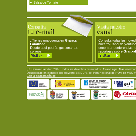
Salsa de Tomate
¿Tienes una cuenta en
Granxa
Consulta todas las nove
Familiar
?
nuestro Canal de youtub
Desde aquí podrás gestionar tus
encontrar conferencias, 
correos...
reportajes sobre
GranxaF
[C] Granxa Familiar. 2007. Todos los derechos reservados.
Aviso Legal
. Más informac
Desarrollado en el marco del proyecto SINDUR, del Plan Nacional de I+D+i de MEC y d
Con la colaboración de: