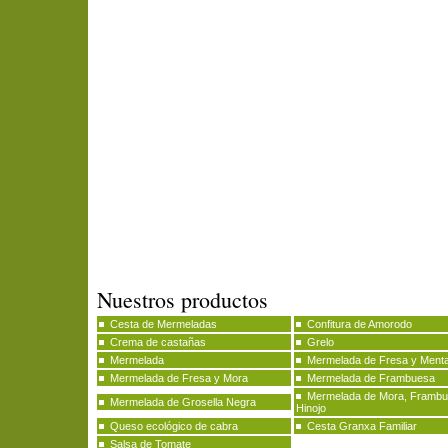
Nuestros productos
Cesta de Mermeladas
Confitura de Amorodo
Crema de castañas
Grelo
Mermelada
Mermelada de Fresa y Ment
Mermelada de Fresa y Mora
Mermelada de Frambuesa
Mermelada de Mora, Frambu
Mermelada de Grosella Negra
Hinojo
Queso ecológico de cabra
Cesta Granxa Familiar
Salsa de Tomate