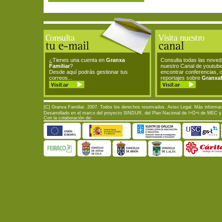
¿Tienes una cuenta en
Granxa
Consulta todas las nove
Familiar
?
nuestro Canal de youtub
Desde aquí podrás gestionar tus
encontrar conferencias, 
correos...
reportajes sobre
GranxaF
[C] Granxa Familiar. 2007. Todos los derechos reservados.
Aviso Legal
. Más informac
Desarrollado en el marco del proyecto SINDUR, del Plan Nacional de I+D+i de MEC y d
Con la colaboración de: