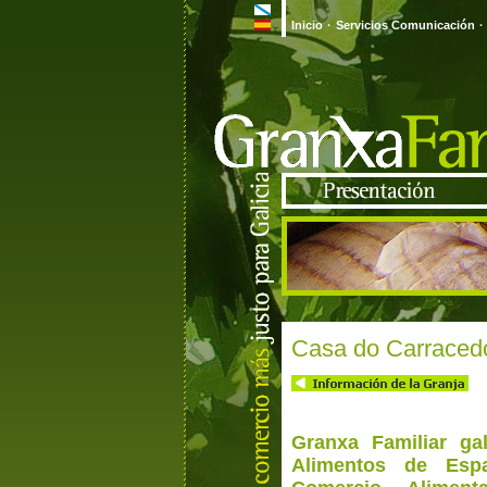
Inicio
·
Servicios Comunicación
·
Casa do Carraced
Granxa Familiar ga
Alimentos de Esp