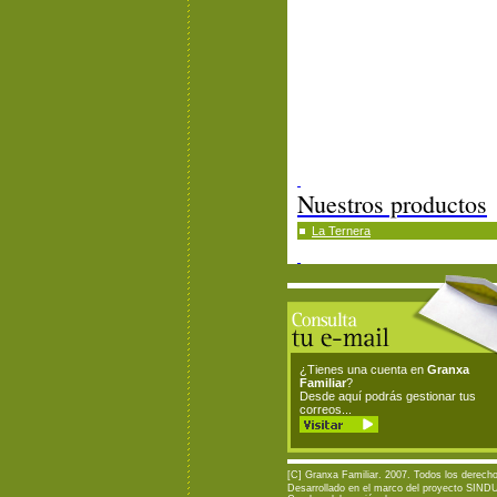
Nuestros productos
La Ternera
¿Tienes una cuenta en
Granxa
Familiar
?
Desde aquí podrás gestionar tus
correos...
[C] Granxa Familiar. 2007. Todos los derech
Desarrollado en el marco del proyecto SINDU