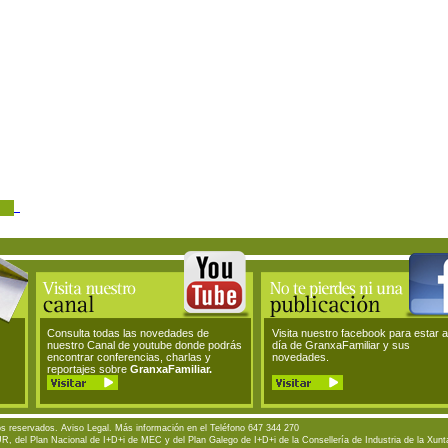
Consulta todas las novedades de
Visita nuestro facebook para estar a
nuestro Canal de youtube donde podrás
día de GranxaFamiliar y sus
encontrar conferencias, charlas y
novedades.
reportajes sobre
GranxaFamiliar.
os reservados.
Aviso Legal
. Más información en el Teléfono 647 344 270
R, del Plan Nacional de I+D+i de MEC y del Plan Galego de I+D+i de la Consellería de Industria de la Xun