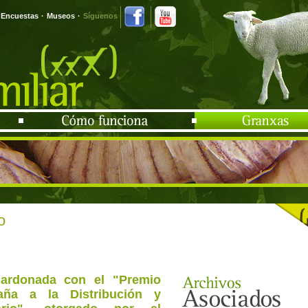
Encuestas
·
Museos
·
Síguenos
o
lardonada con el "Premio
aña a la Distribución y