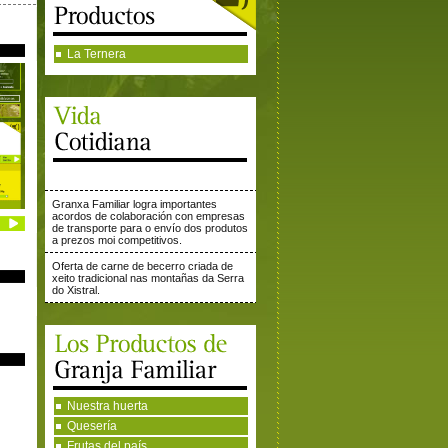
La Ternera
Granxa Familiar logra importantes
acordos de colaboración con empresas
de transporte para o envío dos produtos
a prezos moi competitivos.
Oferta de carne de becerro criada de
xeito tradicional nas montañas da Serra
do Xistral.
Nuestra huerta
Quesería
Frutas del país