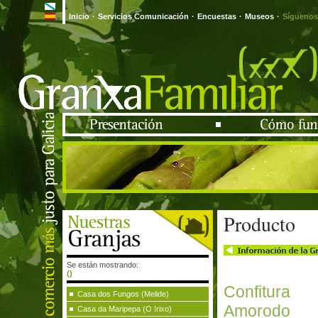
Inicio
·
Servicios Comunicación
·
Encuestas
·
Museos
·
Síguenos
Producto
Se están mostrando:
()
Confitu
Casa dos Fungos (Melide)
Amorodo
Casa da Maripepa (O Irixo)