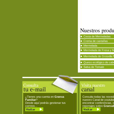
Nuestros produ
Cesta de Mermeladas
Crema de castañas
Mermelada
Mermelada de Fresa y 
Mermelada de Grosella 
Queso ecológico de cab
Salsa de Tomate
¿Tienes una cuenta en
Granxa
Consulta todas las nove
Familiar
?
nuestro Canal de youtub
Desde aquí podrás gestionar tus
encontrar conferencias, 
correos...
reportajes sobre
GranxaF