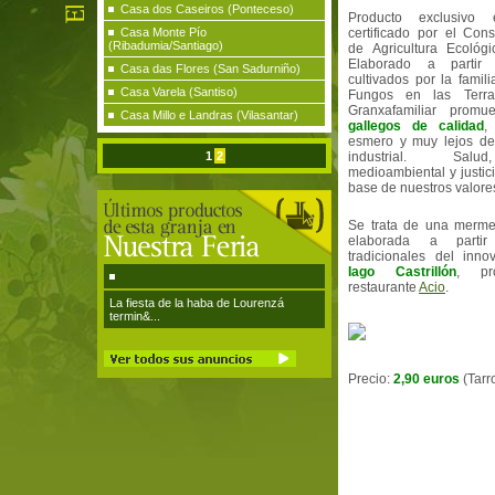
Casa dos Caseiros (Ponteceso)
Producto exclusivo
Casa Monte Pío
certificado por el Con
(Ribadumia/Santiago)
de Agricultura Ecológi
Elaborado a parti
Casa das Flores (San Sadurniño)
cultivados por la fami
Casa Varela (Santiso)
Fungos en las Terra
Granxafamiliar prom
Casa Millo e Landras (Vilasantar)
gallegos de calidad
,
esmero y muy lejos de
1
2
industrial. Salu
medioambiental y justici
base de nuestros valore
Se trata de una merme
elaborada a parti
tradicionales del inno
Iago Castrillón
, pro
restaurante
Acio
.
La fiesta de la haba de Lourenzá
termin&...
Precio:
2,90 euros
(Tarr