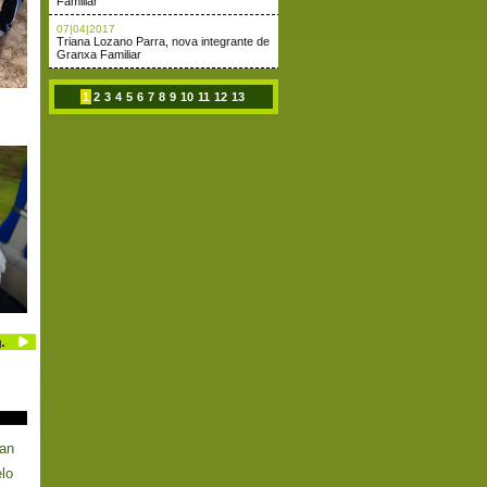
Familiar
07|04|2017
Triana Lozano Parra, nova integrante de
Granxa Familiar
1
2
3
4
5
6
7
8
9
10
11
12
13
pan
lo