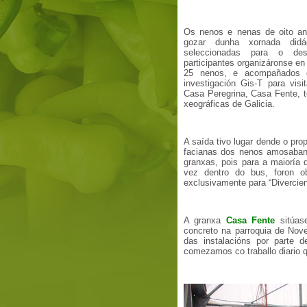
Os nenos e nenas de oito ano
gozar dunha xornada didá
seleccionadas para o des
participantes organizáronse en
25 nenos, e acompañados 
investigación Gis-T para vis
Casa Peregrina, Casa Fente, to
xeográficas de Galicia.
A saída tivo lugar dende o pro
facianas dos nenos amosaban 
granxas, pois para a maioría 
vez dentro do bus, foron o
exclusivamente para “Divercien
A granxa
Casa Fente
sitúas
concreto na parroquia de Nove
das instalacións por parte 
comezamos co traballo diario q