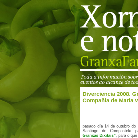
Diverciencia 2008. G
Compañía de María vi
pasado día 14 de outubro do
Santiago de Compostela p
Granxas Dixitais”
, para o que