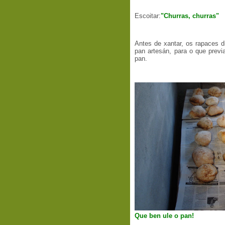
Escoitar:
"Churras, churras"
Antes de xantar, os rapaces di
pan artesán, para o que prev
pan.
Que ben ule o pan!