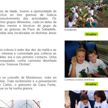
s de idade, tiveron a oportunidade de
ctica en tres granxas de Galicia
envolvemento das actividades. Os
 tres grupos diferentes, cada un deles de
dun mestre e técnicos do grupo de
itar as granxas de Pazo de Sabadelle,
Esfollando
das elas localizadas en distintas áreas
pio colexio ó redor das dez da mañá e as
interese e curiosidade pos coñecer as
deles era o seu primeiro contacto. Unha
bsequiados cunha camiseta deseñada
cia. Granxas Dixitais”.
e no concello de Monterroso, máis en
Comeza a nosa aventura
lúa. Tralo recibimento e a presentación
de Carlos, o granxeiro de Casa Fente,
ue se fai nunha granxa.