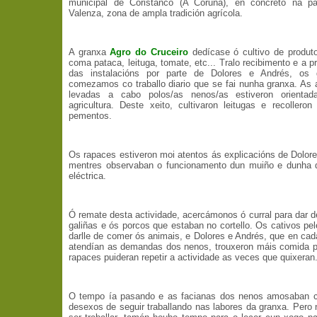
municipal de Coristanco (A Coruña), en concreto na pa
Valenza, zona de ampla tradición agrícola.
A granxa
Agro do Cruceiro
dedícase ó cultivo de produt
coma pataca, leituga, tomate, etc... Tralo recibimento e a p
das instalacións por parte de Dolores e Andrés, os g
comezamos co traballo diario que se fai nunha granxa. As 
levadas a cabo polos/as nenos/as estiveron orienta
agricultura. Deste xeito, cultivaron leitugas e recollero
pementos.
Os rapaces estiveron moi atentos ás explicacións de Dolor
mentres observaban o funcionamento dun muiño e dunha d
eléctrica.
Ó remate desta actividade, acercámonos ó curral para dar 
galiñas e ós porcos que estaban no cortello. Os cativos pe
darlle de comer ós animais, e Dolores e Andrés, que en c
atendían as demandas dos nenos, trouxeron máis comida p
rapaces puideran repetir a actividade as veces que quixeran
O tempo ía pasando e as facianas dos nenos amosaban c
desexos de seguir traballando nas labores da granxa. Pero 