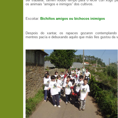
ser traballar, tamén houbo tempo para o lecer cun xogo p
os animais “amigos e inimigos” dos cultivos.
Escoitar:
Bichiños amigos ou bichocos inimigos
Despois do xantar, os rapaces gozaron contemplando
mentres pacía e debuxando aquilo que máis lles gustou da vi