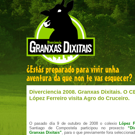
Diverciencia 2008. Granxas Dixitais. O C
López Ferreiro visita Agro do Cruceiro.
O pasado día 9 de outubro de 2008 o colexio
López F
Santiago de Compostela participou no proxecto
“Dive
Granxas Dixitais”
, para o que previamente fora seleccionad