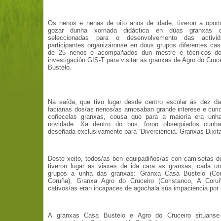
Os nenos e nenas de oito anos de idade, tiveron a oport
gozar dunha xornada didáctica en dúas granxas d
seleccionadas para o desenvolvemento das activi
participantes organizáronse en dous grupos diferentes ca
de 25 nenos e acompañados dun mestre e técnicos do
investigación GIS-T para visitar as granxas de Agro do Cruc
Bustelo.
Na saída, que tivo lugar desde centro escolar ás dez d
facianas dos/as nenos/as amosaban grande interese e curi
coñecelas granxas, cousa que para a maioría era unh
novidade. Xa dentro do bus, foron obsequiados cunh
deseñada exclusivamente para “Diverciencia. Granxas Dixita
Deste xeito, todos/as ben equipadiños/as con camisetas d
tiveron lugar as viaxes de ida cara as granxas, cada u
grupos a unha das granxas: Granxa Casa Bustelo (Cor
Coruña), Granxa Agro do Cruceiro (Coristanco, A Coru
cativos/as eran incapaces de agochala súa impaciencia por 
A granxas Casa Bustelo e Agro do Cruceiro sitúanse