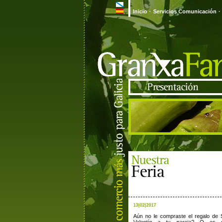
Inicio
·
Servicios Comunicación
·
13|02|2017
Aún no le compraste el regalo de 