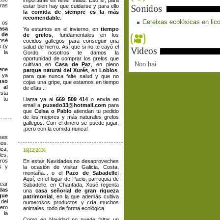
importante es tener salud. Eso sí, para
tras
estar bien hay que cuidarse y para ello
la comida de siempre es la más
recomendable
.
Cereixas ecolóxicas en lico
 os
asa
Ya estamos en el invierno, en
tiempo
 de
de grelos
, fundamentales en los
osé
cocidos gallegos para conseguir una
s (y
salud de hierro. Así que si no te cayó el
 la
Gordo, nosotros te damos la
oportunidad de comprar los grelos que
Non hai
cultivan en
Casa de Paz
, en pleno
iene
parque natural del Xurés
, en
Lobios
,
, ya
para que nunca falte salud y que no
nso
cojas una gripe, que estamos en tiempo
 al
de ellas...
esta
 tu
Llama ya al
669 509 414
o envía en
email a
puxedo33@hotmail.com
para
que
Celsa o Pablo
atiendan tu pedido
de los mejores y más naturales grelos
gallegos. Con el dinero se puede jugar,
¡pero con la comida nunca!
ses
nos.
ca,
16|12|2016
les,
ros
En estas Navidades no desaproveches
s y
la ocasión de visitar Galicia. Costa,
montaña... o el
Pazo de Sabadelle
!
Aquí, en el lugar de Pacio, parroquia de
car
Sabadelle, en Chantada, Xosé regenta
das
una
casa señorial de gran riqueza
ue
patrimonial
, en la que además cultiva
 del
numerosos productos y cría muchos
dero
animales, todo de forma ecológica.
 la
Como en Navidad no puede faltar un