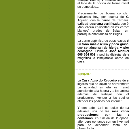
al lado de la cocina de hierro mien
se come algo...
Precisamente de buena comida
hablamos hoy,
por cuenta de
C
Aguiar
,
con la
carne de ternera
calidad suprema certificada
que J
Manuel cría en libertad en los verde
blancos) prados de Baltar, en
parroquia chantadesa de Brigos.
La carne auténtica de estas vacas t
un
tono más oscuro y poca grasa
que se alimentan de
hierba y pie
ecológico
. Llama a
José Manuel
608 884 802
y podrás disfrutar de 
magnífica e inmejorable carne en
casa!
10|01|2017
La
Casa Agro do Cruceiro
es de e
lugares que no dejan de sorprender
La actividad en ella es frenéti
atendiendo a la huerta y a los anima
además de trabajar con ot
productores, vender a los vecino
atender los pedidos por internet.
Y con todo,
Loli
es quien de sa
adelante una de las
más varia
producciones con las q
contamos
, en función de la época
año, pero contando con un inverna
para no depender tanto de
climatología.