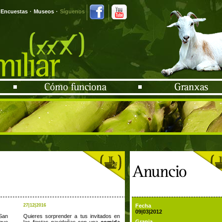
Encuestas
·
Museos
·
Síguenos
27|12|2016
Fecha
09|03|2012
San
Quieres sorprender a tus invitados en
Granja