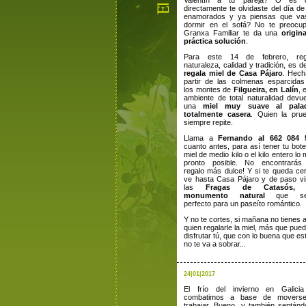
Valentín a tu pareja? O es 
directamente te olvidaste del día de
enamorados y ya piensas que va
dormir en el sofá? No te preocup
Granxa Familiar te da una
origin
práctica solución
.
Para este 14 de febrero, reg
naturaleza, calidad y tradición, es de
regala miel de Casa Pájaro
. Hech
partir de las colmenas esparcidas
los montes de
Filgueira, en Lalín
, 
ambiente de total naturalidad devu
una
miel muy suave al palad
totalmente casera
. Quien la prue
siempre repite.
Llama a
Fernando al 662 084 
cuanto antes, para así tener tu bot
miel de medio kilo o el kilo entero lo
pronto posible. No encontrarás
regalo más dulce! Y si te queda ce
ve hasta Casa Pájaro y de paso vi
las
Fragas de Catasós,
monumento natural
que ser
perfecto para un paseíto romántico.
Y no te cortes, si mañana no tienes 
quien regalarle la miel, más que pue
disfrutar tú, que con lo buena que est
no te va a sobrar...
24|01|2017
El frío del invierno en Galicia
combatimos a base de movers
trabajar. Bueno, y también sentán