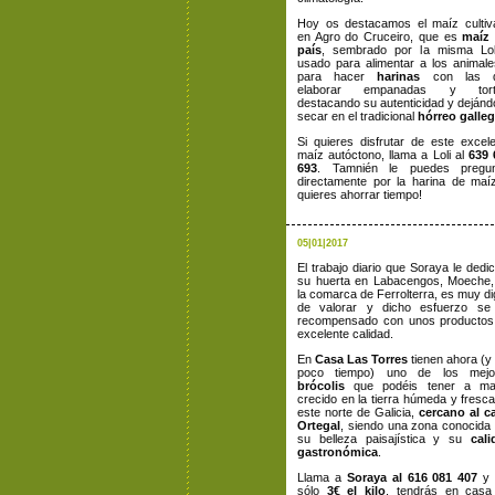
Hoy os destacamos el maíz cultiv
en Agro do Cruceiro, que es
maíz 
país
, sembrado por la misma Lol
usado para alimentar a los animal
para hacer
harinas
con las 
elaborar empanadas y tort
destacando su autenticidad y deján
secar en el tradicional
hórreo galle
Si quieres disfrutar de este excel
maíz autóctono, llama a Loli al
639 
693
. Tamnién le puedes pregun
directamente por la harina de maí
quieres ahorrar tiempo!
05|01|2017
El trabajo diario que Soraya le dedi
su huerta en Labacengos, Moeche,
la comarca de Ferrolterra, es muy d
de valorar y dicho esfuerzo se
recompensado con unos productos
excelente calidad.
En
Casa Las Torres
tienen ahora (y
poco tiempo) uno de los mejo
brócolis
que podéis tener a ma
crecido en la tierra húmeda y fresc
este norte de Galicia,
cercano al c
Ortegal
, siendo una zona conocida
su belleza paisajística y su
cali
gastronómica
.
Llama a
Soraya al 616 081 407
y 
sólo
3€ el kilo
, tendrás en casa