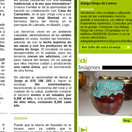
que
las fiestas navideñas con una
comida
Adega Diego de Lemos
 los
tradicional, a la vez que innovadora
?
s a
Granxa Familiar te da la oportunidad de
Anuncio
es,
hacerlo en colaboración con
Casa do
Vendemos vino ecológico utilizando
al y
Carracedo
, en la que Jorge cría a sus
uvas de las variedades mencía,
becerros en total libertad
en la
godello y treixadura, sin utilizar nin
hermosa Sierra del Xistral, en la
tratamiento sistémico. Consultar pre
ala
parroquia de Labrada, en Abadín, Lugo.
en la granja. Contactar con Adega
cir,
Diego de Lemos (Chantada) en el
a a
Los becerros viven en un ambiente
teléfono 69008338 (Esther) o en le
 en
saludable, alimentándose de los
verdes
correo electrónico
este
pastos
en estos montes tan húmedos,
adegadiegodelemos@granxafamilia
elve
además de con la
leche materna de
ar,
las vacas y con los productos de la
ba,
huerta de Jorge
. El resultado no pasa
desapercibido en el paladar, pues los
terneros
crecen sin adictivos
, con el
529
paso natural del tiempo, en un paisaje
e de
que ellos mismos cuidan y produciendo
 más
una carne única
, que no encontrarás
 un
de otra forma.
rca,
sita
No pierdas la oportunidad de llamar a
 un
Jorge al 676 196 243
y hacer tu
ía
encargo.
Sin intermediarios
,
favoreciendo la economía del rural y el
cuidado de tu salud, pudiendo comprar
a
el becerro
entero o en mitades por
des
6,30€ el kilo
, o si lo prefieres, en
lotes
,
de diez kilos, costando 8,30€ cada
kilo
.
22|12|2016
 lo
Puede que la lotería de Navidad no te
e y
tocase, pero ya sabéis que lo
dose