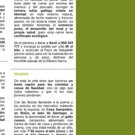
buen plato de carne por encima del
ado
marisco y del pescado, escoger la
del
ternera rubia gallega criada en
i y
libertad
en este entorno natural,
es y
alimentada de leche materno y frescos
que
pastos, es sin duda la mejor opción, ya
as,
que también fomentas el
comercio
dose
justo, el desarrollo del rural y tu
go
.
propia salud
, pues esta carne tiene
certificado ecológico
.
ente
630
No lo pienses y llama a
Xosé
al
650 343
tar
777
y encarga tu pedido por sólo
6€ el
z si
kilo
, o acércate al Pazo de Sabadelle
(previo aviso) para ver la explotación en
persona y, de paso, disfrutar del
increíble paisaje de la Ribeira Sacra.
ca a
09|12|2016
 en
igno
De toda la vida tiene que hacerse
un
 ve
buen capón para las comidas y
 de
cenas de Navidad
, eso es algo que
todos sabemos y que ni los más
jóvenes perdonan.
 por
res
Con las fiestas llamando a la puerta y
no,
los precios en los mercados subiendo
a de
como la espuma, en
Casa Sampedro,
abo
en Brión, al lado de Santiago
, te
 por
damos la oportunidad de llevar un
gallo
dad
casero
, campestre, alimentado con
harina de maíz de casa y productos de
huerta, con una edad media de un año,
por
por sólo
7´50 euros el kilo (vivo)
o
10
 un
euros el kilo (limpio y abierto en