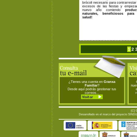
brócoli necesario para contrarrestar
excesos de las fiestas y empezar
nuevo año comiendo
produc
naturales, beneficiosos para
salud!
1
2
¿Tienes una cuenta en
Granxa
Familiar
?
nue
Desde aquí podrás gestionar tus
correos...
[C] 
Desarrollado en el marco del proyecto SINDUR