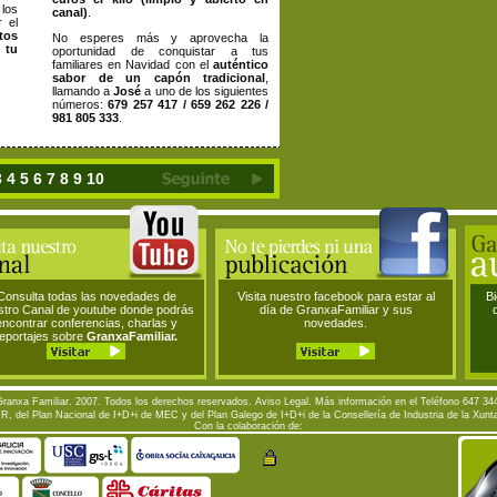
 los
canal)
.
 el
tos
No esperes más y aprovecha la
 tu
oportunidad de conquistar a tus
familiares en Navidad con el
auténtico
sabor de un capón tradicional
,
llamando a
José
a uno de los siguientes
números:
679 257 417 / 659 262 226 /
981 805 333
.
3
4
5
6
7
8
9
10
Consulta todas las novedades de
Visita nuestro facebook para estar al
Bi
stro Canal de youtube donde podrás
día de GranxaFamiliar y sus
encontrar conferencias, charlas y
novedades.
reportajes sobre
GranxaFamiliar.
Granxa Familiar. 2007. Todos los derechos reservados.
Aviso Legal
. Más información en el Teléfono 647 34
, del Plan Nacional de I+D+i de MEC y del Plan Galego de I+D+i de la Consellería de Industria de la Xun
Con la colaboración de: