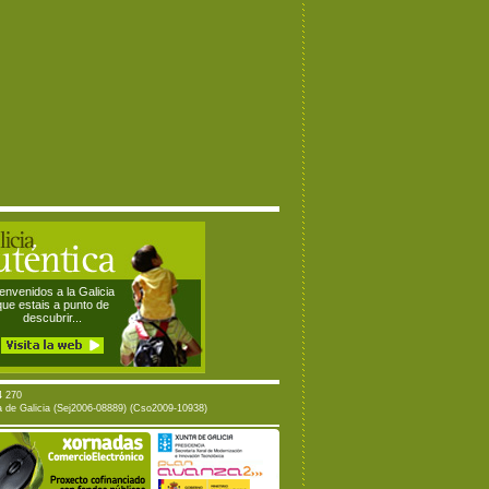
envenidos a la Galicia
que estais a punto de
descubrir...
4 270
ta de Galicia (Sej2006-08889) (Cso2009-10938)