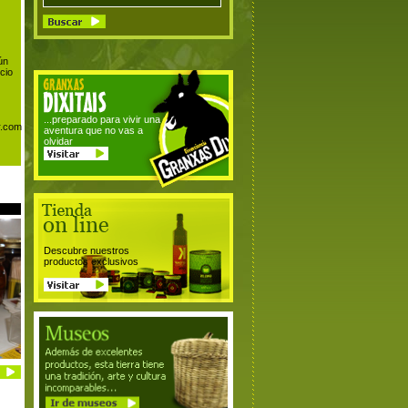
gún
cio
...preparado para vivir una
r.com
aventura que no vas a
olvidar
Descubre nuestros
productos exclusivos