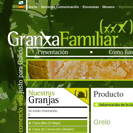
Inicio
·
Servicios Comunicación
·
Encuestas
·
Museos
·
Síguenos
Producto
Se están mostrando:
()
Grelo
Casa Alba (A Veiga)
Casa do Carracedo (Abadín)