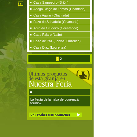
Casa Sampedro (Brión)
Adega Diego de Lemos (Chantada)
Casa Aguiar (Chantada)
Pazo de Sabadelle (Chantada)
Agro do Cruceiro (Coristanco)
Casa Pajaro (Lalín)
Casa de Paz (Lobios. Ourense)
Casa Diaz (Lourenzá)
1
2
La fiesta de la haba de Lourenzá
termin&...