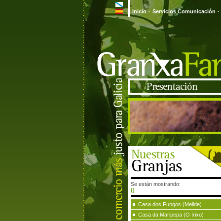
Inicio
·
Servicios Comunicación
·
Se están mostrando:
()
Casa dos Fungos (Melide)
Casa da Maripepa (O Irixo)