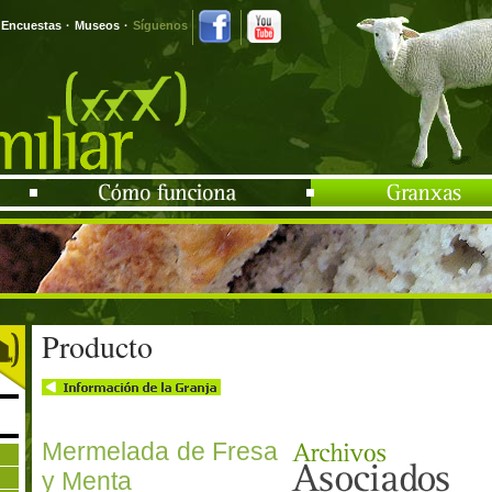
Encuestas
·
Museos
·
Síguenos
Producto
Mermelada de Fresa
y Menta