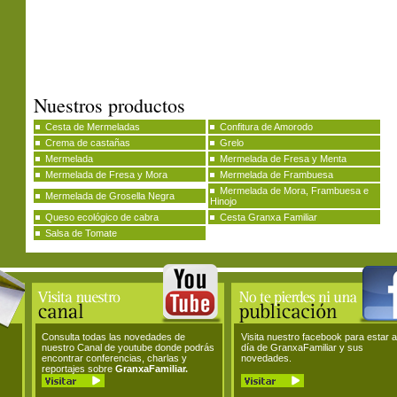
Nuestros productos
Cesta de Mermeladas
Confitura de Amorodo
Crema de castañas
Grelo
Mermelada
Mermelada de Fresa y Menta
Mermelada de Fresa y Mora
Mermelada de Frambuesa
Mermelada de Mora, Frambuesa e
Mermelada de Grosella Negra
Hinojo
Queso ecológico de cabra
Cesta Granxa Familiar
Salsa de Tomate
Consulta todas las novedades de
Visita nuestro facebook para estar a
nuestro Canal de youtube donde podrás
día de GranxaFamiliar y sus
encontrar conferencias, charlas y
novedades.
reportajes sobre
GranxaFamiliar.