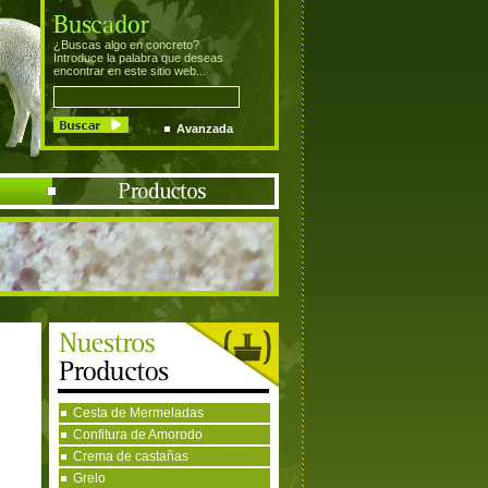
¿Buscas algo en concreto?
Introduce la palabra que deseas
encontrar en este sitio web...
Avanzada
Cesta de Mermeladas
Confitura de Amorodo
Crema de castañas
Grelo