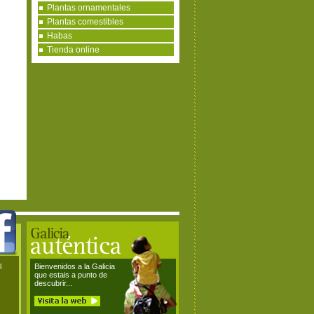
Plantas ornamentales
Plantas comestibles
Habas
Tienda online
l
Bienvenidos a la Galicia
que estais a punto de
descubrir...