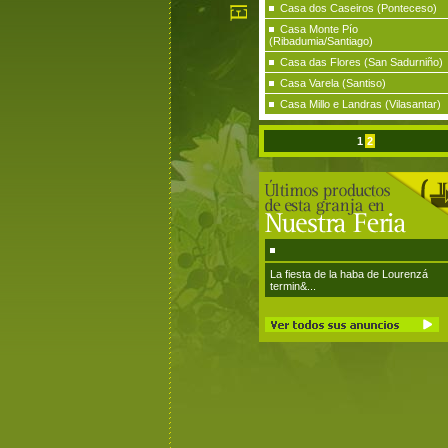
Casa dos Caseiros (Ponteceso)
Casa Monte Pío
(Ribadumia/Santiago)
Casa das Flores (San Sadurniño)
Casa Varela (Santiso)
Casa Millo e Landras (Vilasantar)
1
2
La fiesta de la haba de Lourenzá
termin&...