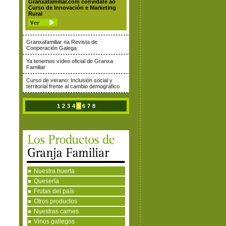
Granxafamiliar.com convídate ao
Curso de Innovación e Marketing
Rural
Granxafamiliar na Revista de
Cooperación Galega
Ya tenemos vídeo oficial de Granxa
Familiar
Curso de verano: Inclusión social y
territorial frente al cambio demográfico
1
2
3
4
5
6
7
8
Nuestra huerta
Quesería
Frutas del país
Otros productos
Nuestras carnes
Vinos gallegos