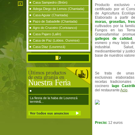
Casa Sampedro (Brión)
Producto exclusivo
Adega Diego de Lemos (Chantada)
certificado por el Con
de Agricultura Ecológi
Casa Aguiar (Chantada)
Elaborado a partir 
Pazo de Sabadelle (Chantada)
moras, grosellas, fre
cultivados por la fami
Agro do Cruceiro (Coristanco)
Fungos en las Terra
Casa Pajaro (Lalín)
Granxafamiliar prom
gallegos de calidad
,
Casa de Paz (Lobios. Ourense)
esmero y muy lejos de
Casa Diaz (Lourenzá)
industrial. Salu
medioambiental y justici
base de nuestros valore
1
2
Se trata de unas
exclusivas elaborada
recetas tradicionales
cocinero
Iago Castrill
del restaurante
Acio
.
La fiesta de la haba de Lourenzá
termin&...
Precio:
12 euros