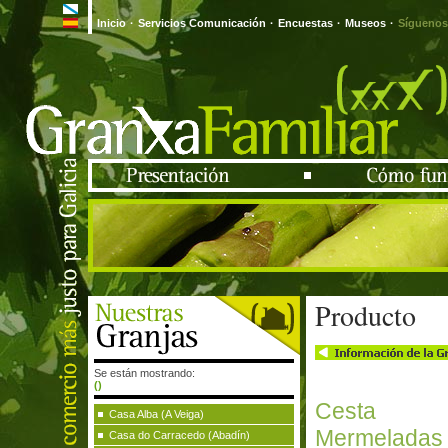
Inicio
·
Servicios Comunicación
·
Encuestas
·
Museos
·
Síguenos
Producto
Se están mostrando:
()
Cest
Casa Alba (A Veiga)
Mermeladas
Casa do Carracedo (Abadín)