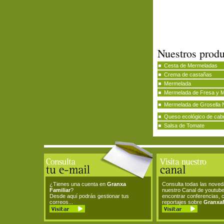
Nuestros produ
Cesta de Mermeladas
Crema de castañas
Mermelada
Mermelada de Fresa y 
Mermelada de Grosella 
Queso ecológico de cab
Salsa de Tomate
¿Tienes una cuenta en
Granxa
Consulta todas las nove
Familiar
?
nuestro Canal de youtub
Desde aquí podrás gestionar tus
encontrar conferencias, 
correos...
reportajes sobre
GranxaF