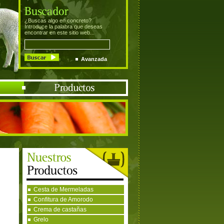
¿Buscas algo en concreto?
Introduce la palabra que deseas
encontrar en este sitio web...
Avanzada
Cesta de Mermeladas
Confitura de Amorodo
Crema de castañas
Grelo