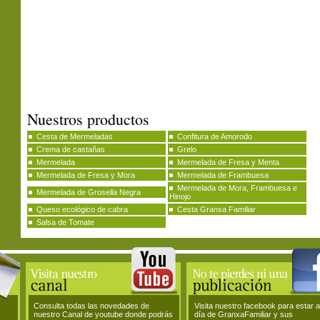
Nuestros productos
Cesta de Mermeladas
Confitura de Amorodo
Crema de castañas
Grelo
Mermelada
Mermelada de Fresa y Menta
Mermelada de Fresa y Mora
Mermelada de Frambuesa
Mermelada de Mora, Frambuesa e
Mermelada de Grosella Negra
Hinojo
Queso ecológico de cabra
Cesta Granxa Familiar
Salsa de Tomate
Consulta todas las novedades de
Visita nuestro facebook para estar a
nuestro Canal de youtube donde podrás
día de GranxaFamiliar y sus