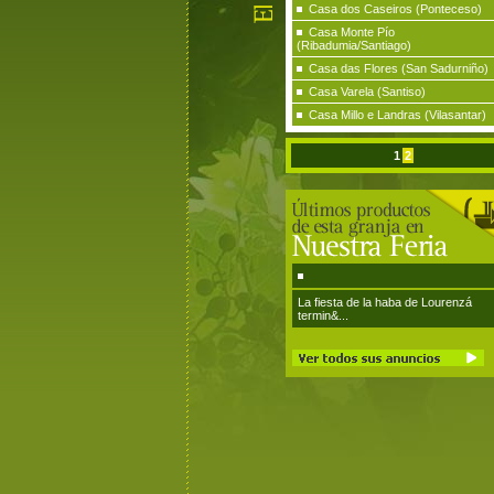
Casa dos Caseiros (Ponteceso)
Casa Monte Pío
(Ribadumia/Santiago)
Casa das Flores (San Sadurniño)
Casa Varela (Santiso)
Casa Millo e Landras (Vilasantar)
1
2
La fiesta de la haba de Lourenzá
termin&...