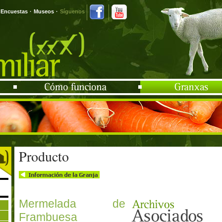
Encuestas
·
Museos
·
Síguenos
Producto
Mermelada de
Frambuesa