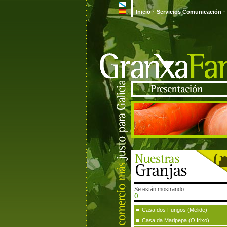
Inicio
·
Servicios Comunicación
·
Se están mostrando:
()
Casa dos Fungos (Melide)
Casa da Maripepa (O Irixo)