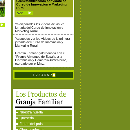
Granxafamiliar.com convídate ao
Curso de Innovación e Marketing
Rural
Ya disponibles los vídeos de las 2ª
jornada del Curso de Innovación y
Marketing Rural
Ya puedes ver los vídeos de la primera
jornada del Curso de Innovación y
Marketing Rural
Granxa Familiar galardonada con el
"Premio Alimentos de España a la
Distribución y Comercio Alimentario",
otorgado por el Min...
1
2
3
4
5
6
7
8
Nuestra huerta
Quesería
Frutas del país
Otros productos