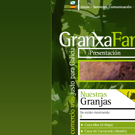
Inicio
·
Servicios Comunicación
·
Se están mostrando:
()
Casa Alba (A Veiga)
Casa do Carracedo (Abadín)