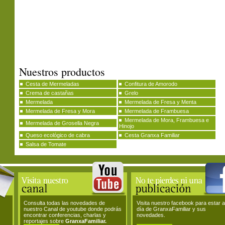
Nuestros productos
Cesta de Mermeladas
Confitura de Amorodo
Crema de castañas
Grelo
Mermelada
Mermelada de Fresa y Menta
Mermelada de Fresa y Mora
Mermelada de Frambuesa
Mermelada de Mora, Frambuesa e
Mermelada de Grosella Negra
Hinojo
Queso ecológico de cabra
Cesta Granxa Familiar
Salsa de Tomate
Consulta todas las novedades de
Visita nuestro facebook para estar a
nuestro Canal de youtube donde podrás
día de GranxaFamiliar y sus
encontrar conferencias, charlas y
novedades.
reportajes sobre
GranxaFamiliar.