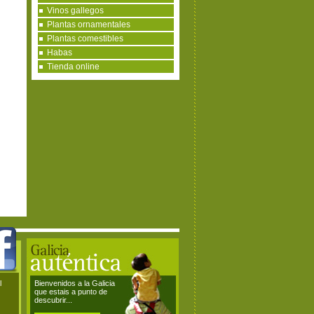
Vinos gallegos
Plantas ornamentales
Plantas comestibles
Habas
Tienda online
l
Bienvenidos a la Galicia
que estais a punto de
descubrir...