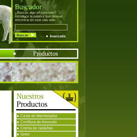
¿Buscas algo en concreto?
Introduce la palabra que deseas
encontrar en este sitio web...
Avanzada
Cesta de Mermeladas
Confitura de Amorodo
Crema de castañas
Grelo