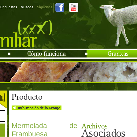
Encuestas
·
Museos
·
Síguenos
Producto
Mermelada de
Frambuesa