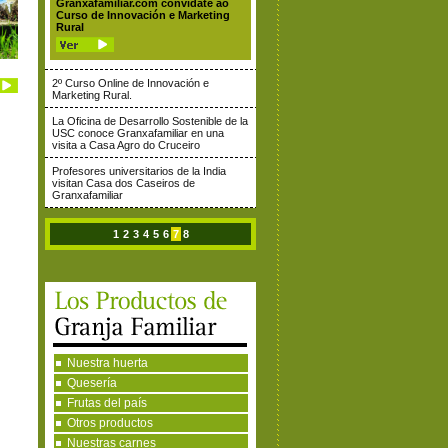
Granxafamiliar.com convídate ao
Curso de Innovación e Marketing
Rural
2º Curso Online de Innovación e
Marketing Rural.
La Oficina de Desarrollo Sostenible de la
USC conoce Granxafamiliar en una
visita a Casa Agro do Cruceiro
Profesores universitarios de la India
visitan Casa dos Caseiros de
Granxafamiliar
1
2
3
4
5
6
7
8
Nuestra huerta
Quesería
Frutas del país
Otros productos
Nuestras carnes