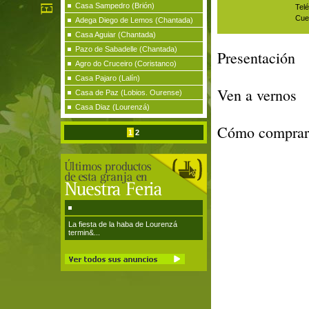
Casa Sampedro (Brión)
Telé
Cue
Adega Diego de Lemos (Chantada)
Casa Aguiar (Chantada)
Pazo de Sabadelle (Chantada)
Presentación
Agro do Cruceiro (Coristanco)
Casa Pajaro (Lalín)
Ven a vernos
Casa de Paz (Lobios. Ourense)
Casa Diaz (Lourenzá)
Cómo comprar
1
2
La fiesta de la haba de Lourenzá
termin&...