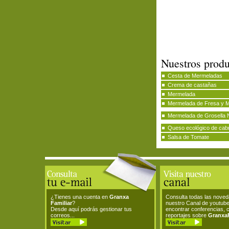
Nuestros produ
Cesta de Mermeladas
Crema de castañas
Mermelada
Mermelada de Fresa y 
Mermelada de Grosella 
Queso ecológico de cab
Salsa de Tomate
¿Tienes una cuenta en
Granxa
Consulta todas las nove
Familiar
?
nuestro Canal de youtub
Desde aquí podrás gestionar tus
encontrar conferencias, 
correos...
reportajes sobre
GranxaF