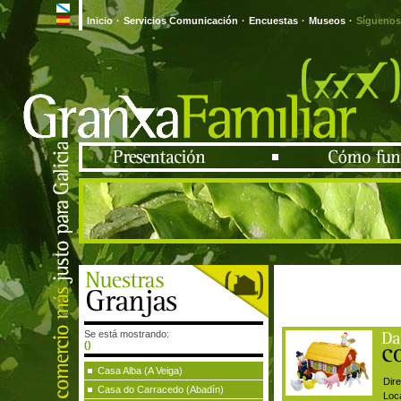
Inicio
·
Servicios Comunicación
·
Encuestas
·
Museos
·
Síguenos
Se está mostrando:
()
Casa Alba (A Veiga)
Dire
Casa do Carracedo (Abadín)
Loca