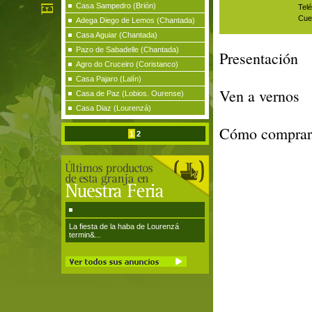
Casa Sampedro (Brión)
Telé
Cue
Adega Diego de Lemos (Chantada)
Casa Aguiar (Chantada)
Pazo de Sabadelle (Chantada)
Presentación
Agro do Cruceiro (Coristanco)
Casa Pajaro (Lalín)
Ven a vernos
Casa de Paz (Lobios. Ourense)
Casa Diaz (Lourenzá)
Cómo comprar
1
2
La fiesta de la haba de Lourenzá
termin&...