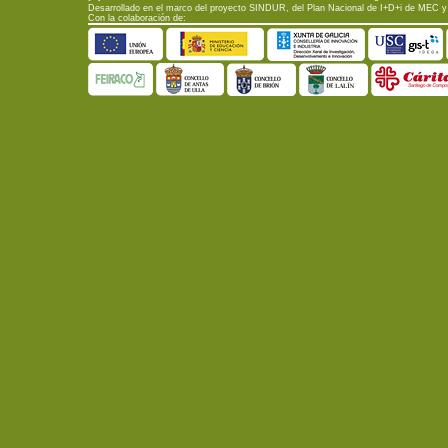
Desarrollado en el marco del proyecto SINDUR, del Plan Nacional de I+D+i de MEC y d
Con la colaboración de: