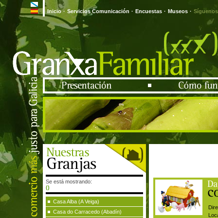
Inicio
·
Servicios Comunicación
·
Encuestas
·
Museos
·
Síguenos
Se está mostrando:
()
Casa Alba (A Veiga)
Dire
Casa do Carracedo (Abadín)
Loca