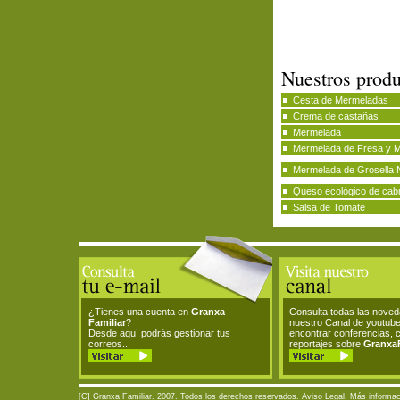
Nuestros produ
Cesta de Mermeladas
Crema de castañas
Mermelada
Mermelada de Fresa y 
Mermelada de Grosella 
Queso ecológico de cab
Salsa de Tomate
¿Tienes una cuenta en
Granxa
Consulta todas las nove
Familiar
?
nuestro Canal de youtub
Desde aquí podrás gestionar tus
encontrar conferencias, 
correos...
reportajes sobre
GranxaF
[C] Granxa Familiar. 2007. Todos los derechos reservados.
Aviso Legal
. Más informac