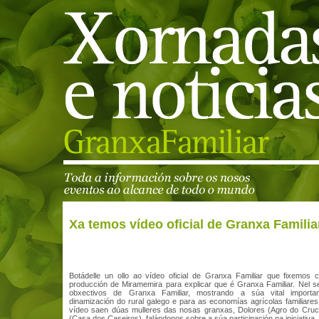
Xa temos vídeo oficial de Granxa Familia
Botádelle un ollo ao vídeo oficial de Granxa Familiar que fixemos 
producción de Miramemira para explicar que é Granxa Familiar. Nel s
obxectivos de Granxa Familiar, mostrando a súa vital importa
dinamización do rural galego e para as economías agrícolas familiare
vídeo saen dúas mulleres das nosas granxas, Dolores (Agro do Cruce
(Casa dos Caseiros), falándonos sobre a súa participación na iniciativa.