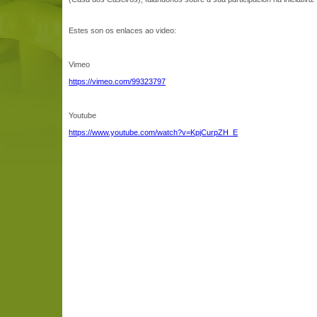
Estes son os enlaces ao video:
Vimeo
https://vimeo.com/99323797
Youtube
https://www.youtube.com/watch?v=KpjCurpZH_E