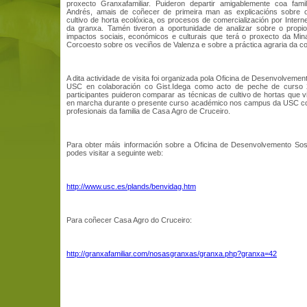
proxecto Granxafamiliar. Puideron departir amigablemente coa famil
Andrés, amais de coñecer de primeira man as explicacións sobre 
cultivo de horta ecolóxica, os procesos de comercialización por Internet
da granxa. Tamén tiveron a oportunidade de analizar sobre o propio 
impactos sociais, económicos e culturais que terá o proxecto da Mi
Corcoesto sobre os veciños de Valenza e sobre a práctica agraria da c
A dita actividade de visita foi organizada pola Oficina de Desenvolvemen
USC en colaboración co Gist.Idega como acto de peche de curso
participantes puideron comparar as técnicas de cultivo de hortas que 
en marcha durante o presente curso académico nos campus da USC co
profesionais da familia de Casa Agro de Cruceiro.
Para obter máis información sobre a Oficina de Desenvolvemento Sos
podes visitar a seguinte web:
http://www.usc.es/plands/benvidag.htm
Para coñecer Casa Agro do Cruceiro:
http://granxafamiliar.com/nosasgranxas/granxa.php?granxa=42