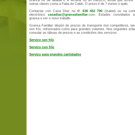
Branca ou da fabada e a Verdina ou do marisco, aínda que temos
outras clases coma a Faba do Caldo. O prezo é de 7 eurtos o quilo.
Contactar con Casa Díaz no tlf.
636 452 790
(Isabel) ou na con
electrónico
casadiaz@granxafamiliar
.com. Estades convidados 
granxa e ver o noso traballo.
Granxa Familiar dispón de prezos de transporte moi competitivos, ta
sen frío, refrixerados como para grandes volumes. Nos seguintes en
consular as táboas de prezos e as condicións dos servizos.
Servizo sen frío
Servizo con frío
Servizo para grandes cantidades