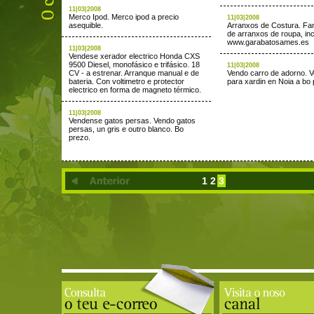
11|03|2008
Merco Ipod. Merco ipod a precio
11|03|2008
asequible.
Arranxos de Costura. Fan
de arranxos de roupa, inc
www.garabatosames.es
11|03|2008
Vendese xerador electrico Honda CXS
9500 Diesel, monofásico e trifásico. 18
11|03|2008
CV - a estrenar. Arranque manual e de
Vendo carro de adorno. 
bateria. Con voltimetro e protector
para xardin en Noia a bo 
electrico en forma de magneto térmico.
11|03|2008
Vendense gatos persas. Vendo gatos
persas, un gris e outro blanco. Bo
prezo.
1
2
3