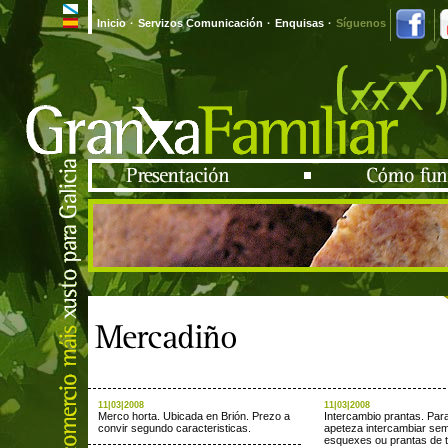
Inicio
·
Servizos Comunicación
·
Enquisas
·
Síguenos
11|03|2008
11|03|2008
Merco horta. Ubicada en Brión. Prezo a
Intercambio prantas. Para
convir segundo caracteristicas.
apeteza intercambiar se
esquexes ou prantas de t