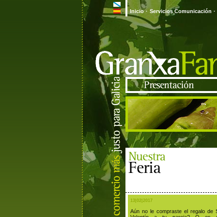
Inicio
·
Servicios Comunicación
·
13|02|2017
Aún no le compraste el regalo de 