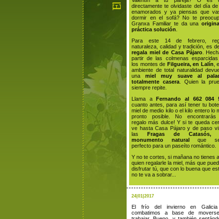
Valentín a tu pareja? O es 
directamente te olvidaste del día de
enamorados y ya piensas que va
dormir en el sofá? No te preocup
Granxa Familiar te da una
origin
práctica solución
.
Para este 14 de febrero, reg
naturaleza, calidad y tradición, es de
regala miel de Casa Pájaro
. Hech
partir de las colmenas esparcidas
los montes de
Filgueira, en Lalín
, 
ambiente de total naturalidad devu
una
miel muy suave al palad
totalmente casera
. Quien la prue
siempre repite.
Llama a
Fernando al 662 084 
cuanto antes, para así tener tu bot
miel de medio kilo o el kilo entero lo
pronto posible. No encontrarás
regalo más dulce! Y si te queda ce
ve hasta Casa Pájaro y de paso vi
las
Fragas de Catasós,
monumento natural
que ser
perfecto para un paseíto romántico.
Y no te cortes, si mañana no tienes 
quien regalarle la miel, más que pue
disfrutar tú, que con lo buena que est
no te va a sobrar...
24|01|2017
El frío del invierno en Galicia
combatimos a base de movers
trabajar. Bueno, y también sentán