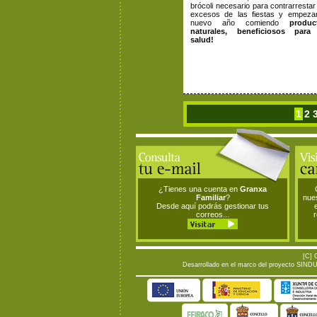
brócoli necesario para contrarrestar
excesos de las fiestas y empezar
nuevo año comiendo
produc
naturales, beneficiosos para
salud!
1
2
¿Tienes una cuenta en
Granxa
Familiar
?
nue
Desde aquí podrás gestionar tus
correos...
[C] 
Desarrollado en el marco del proyecto SINDUR