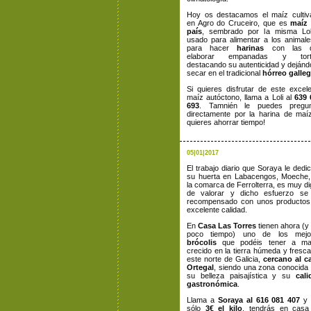
Hoy os destacamos el maíz cultiv
en Agro do Cruceiro, que es
maíz 
país
, sembrado por la misma Lol
usado para alimentar a los animal
para hacer
harinas
con las 
elaborar empanadas y tort
destacando su autenticidad y deján
secar en el tradicional
hórreo galle
Si quieres disfrutar de este excel
maíz autóctono, llama a Loli al
639 
693
. Tamnién le puedes pregun
directamente por la harina de maí
quieres ahorrar tiempo!
05|01|2017
El trabajo diario que Soraya le dedi
su huerta en Labacengos, Moeche,
la comarca de Ferrolterra, es muy d
de valorar y dicho esfuerzo se
recompensado con unos productos
excelente calidad.
En
Casa Las Torres
tienen ahora (y
poco tiempo) uno de los mejo
brócolis
que podéis tener a ma
crecido en la tierra húmeda y fresc
este norte de Galicia,
cercano al c
Ortegal
, siendo una zona conocida
su belleza paisajística y su
cali
gastronómica
.
Llama a
Soraya al 616 081 407
y 
sólo
3€ el kilo
, tendrás en casa