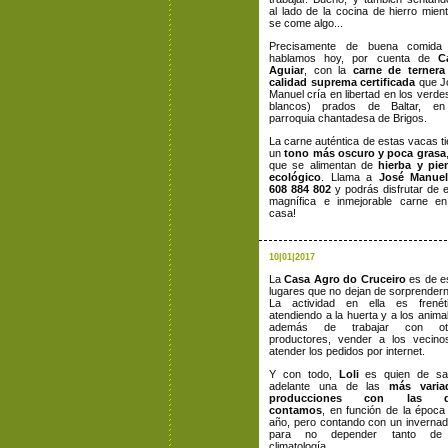
al lado de la cocina de hierro mien
se come algo...
Precisamente de buena comida
hablamos hoy,
por cuenta de
C
Aguiar
,
con la
carne de ternera
calidad suprema certificada
que J
Manuel cría en libertad en los verde
blancos) prados de Baltar, en
parroquia chantadesa de Brigos.
La carne auténtica de estas vacas t
un
tono más oscuro y poca grasa
que se alimentan de
hierba y pie
ecológico
. Llama a
José Manuel
608 884 802
y podrás disfrutar de 
magnífica e inmejorable carne en
casa!
10|01|2017
La
Casa Agro do Cruceiro
es de e
lugares que no dejan de sorprender
La actividad en ella es frenéti
atendiendo a la huerta y a los anima
además de trabajar con ot
productores, vender a los vecino
atender los pedidos por internet.
Y con todo,
Loli
es quien de sa
adelante una de las
más varia
producciones con las q
contamos
, en función de la época
año, pero contando con un inverna
para no depender tanto de
climatología.