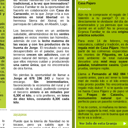
que
las fiestas navideñas con una
comida
Casa Pajaro
 los
tradicional, a la vez que innovadora
?
s a
Granxa Familiar te da la oportunidad de
Anuncio
es,
hacerlo en colaboración con
Casa do
al y
Carracedo
, en la que Jorge cría a sus
Aún no le compraste el regalo de
becerros en total libertad
en la
Valentín a tu pareja? O es 
hermosa Sierra del Xistral, en la
directamente te olvidaste del día de
ala
parroquia de Labrada, en Abadín, Lugo.
enamorados y ya piensas que va
cir,
dormir en el sofá? No te preocup
a a
Los becerros viven en un ambiente
Granxa Familiar te da una
origin
 en
saludable, alimentándose de los
verdes
práctica solución
.
este
pastos
en estos montes tan húmedos,
elve
además de con la
leche materna de
Para este 14 de febrero, reg
ar,
las vacas y con los productos de la
naturaleza, calidad y tradición, es de
ba,
huerta de Jorge
. El resultado no pasa
regala miel de Casa Pájaro
. Hech
desapercibido en el paladar, pues los
partir de las colmenas esparcida
terneros
crecen sin adictivos
, con el
los montes de
Filgueira, en La
529
paso natural del tiempo, en un paisaje
este ambiente de total naturali
e de
que ellos mismos cuidan y produciendo
devuelve una
miel muy suave
 más
una carne única
, que no encontrarás
paladar, totalmente casera
. Quie
 un
de otra forma.
prueba, siempre repite.
rca,
Llama a
Fernando al 662 084 
sita
No pierdas la oportunidad de llamar a
cuanto antes, para así tener tu bot
 un
Jorge al 676 196 243
y hacer tu
miel de medio kilo o el kilo enter
ía
encargo.
Sin intermediarios
,
más pronto posible. No encontrará
favoreciendo la economía del rural y el
regalo más dulce! Y si te queda ce
cuidado de tu salud, pudiendo comprar
ve hasta Casa Pájaro y de paso vi
a
el becerro
entero o en mitades por
las
Fragas de Catasós,
des
6,30€ el kilo
, o si lo prefieres, en
lotes
monumento natural
que ser
,
de diez kilos, costando 8,30€ cada
perfecto para un paseíto romántico.
kilo
.
Y no te cortes, si mañana no tienes
quien regalarle la miel, más que pu
disfrutar tú, que con lo buena que es
22|12|2016
no te va a sobrar...
 lo
Puede que la lotería de Navidad no te
e y
tocase, pero ya sabéis que lo
dose