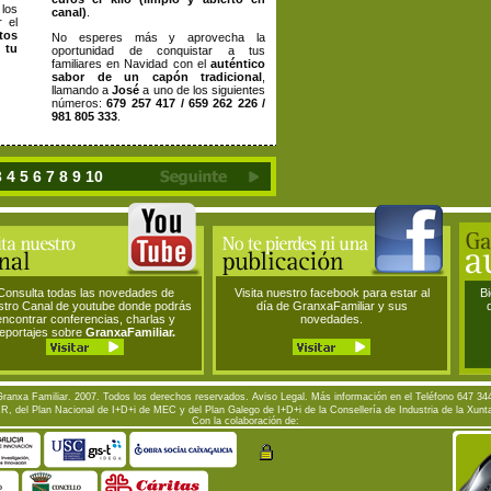
 los
canal)
.
 el
tos
No esperes más y aprovecha la
 tu
oportunidad de conquistar a tus
familiares en Navidad con el
auténtico
sabor de un capón tradicional
,
llamando a
José
a uno de los siguientes
números:
679 257 417 / 659 262 226 /
981 805 333
.
3
4
5
6
7
8
9
10
Consulta todas las novedades de
Visita nuestro facebook para estar al
Bi
stro Canal de youtube donde podrás
día de GranxaFamiliar y sus
encontrar conferencias, charlas y
novedades.
reportajes sobre
GranxaFamiliar.
Granxa Familiar. 2007. Todos los derechos reservados.
Aviso Legal
. Más información en el Teléfono 647 34
, del Plan Nacional de I+D+i de MEC y del Plan Galego de I+D+i de la Consellería de Industria de la Xun
Con la colaboración de: