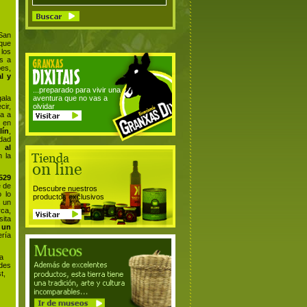
 San
que
 los
s a
es,
al y
...preparado para vivir una
ala
aventura que no vas a
cir,
olvidar
a a
s en
lín
,
dad
 al
n la
529
e de
Descubre nuestros
o lo
productos exclusivos
s un
rca,
sita
 un
ía
 a
edes
t,