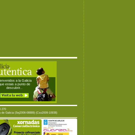
envenidos a la Galicia
que estais a punto de
descubrir...
4 270
ta de Galicia (Sej2006-08889) (Cso2009-10938)