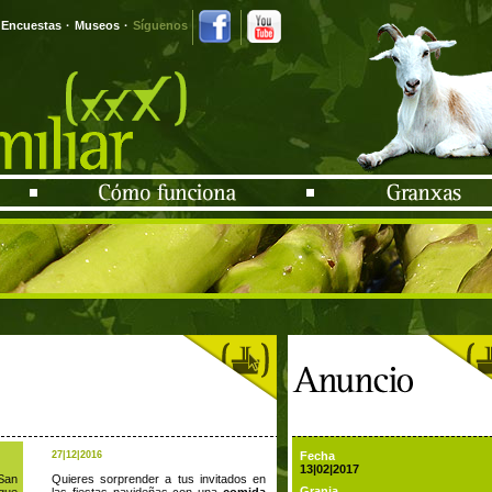
Encuestas
·
Museos
·
Síguenos
27|12|2016
Fecha
13|02|2017
San
Quieres sorprender a tus invitados en
Granja