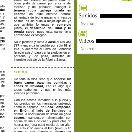
buen plato de carne por encima del
ado
marisco y del pescado, escoger la
del
ternera rubia gallega criada en
i y
libertad
en este entorno natural,
es y
alimentada de leche materno y frescos
que
pastos, es sin duda la mejor opción, ya
Non hai
as,
que también fomentas el
comercio
dose
justo, el desarrollo del rural y tu
go
.
propia salud
, pues esta carne tiene
certificado ecológico
.
ente
630
No lo pienses y llama a
Xosé
al
650 343
tar
777
y encarga tu pedido por sólo
6€ el
z si
Non hai
kilo
, o acércate al Pazo de Sabadelle
(previo aviso) para ver la explotación en
persona y, de paso, disfrutar del
increíble paisaje de la Ribeira Sacra.
ca a
09|12|2016
 en
igno
De toda la vida tiene que hacerse
un
 ve
buen capón para las comidas y
 de
cenas de Navidad
, eso es algo que
todos sabemos y que ni los más
jóvenes perdonan.
 por
res
Con las fiestas llamando a la puerta y
no,
los precios en los mercados subiendo
a de
como la espuma, en
Casa Sampedro,
abo
en Brión, al lado de Santiago
, te
 por
damos la oportunidad de llevar un
gallo
dad
casero
, campestre, alimentado con
harina de maíz de casa y productos de
huerta, con una edad media de un año,
por
por sólo
7´50 euros el kilo (vivo)
o
10
 un
euros el kilo (limpio y abierto en