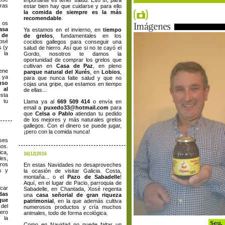
importante es tener salud. Eso sí, para
tras
estar bien hay que cuidarse y para ello
la comida de siempre es la más
recomendable
.
 os
asa
Ya estamos en el invierno, en
tiempo
 de
de grelos
, fundamentales en los
osé
cocidos gallegos para conseguir una
s (y
salud de hierro. Así que si no te cayó el
 la
Gordo, nosotros te damos la
oportunidad de comprar los grelos que
cultivan en
Casa de Paz
, en pleno
iene
parque natural del Xurés
, en
Lobios
,
, ya
para que nunca falte salud y que no
nso
cojas una gripe, que estamos en tiempo
 al
de ellas...
esta
 tu
Llama ya al
669 509 414
o envía en
email a
puxedo33@hotmail.com
para
que
Celsa o Pablo
atiendan tu pedido
de los mejores y más naturales grelos
gallegos. Con el dinero se puede jugar,
¡pero con la comida nunca!
ses
nos.
ca,
16|12|2016
les,
ros
En estas Navidades no desaproveches
s y
la ocasión de visitar Galicia. Costa,
montaña... o el
Pazo de Sabadelle
!
Aquí, en el lugar de Pacio, parroquia de
car
Sabadelle, en Chantada, Xosé regenta
das
una
casa señorial de gran riqueza
ue
patrimonial
, en la que además cultiva
 del
numerosos productos y cría muchos
dero
animales, todo de forma ecológica.
 la
Como en Navidad no puede faltar un