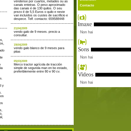
véndense por cuartos, metades ou as
canais enteiras. O peso aproximado
Contacto
das canais é de 130 quilos. O seu
prezo é de 5,5 Euros o quilo e neste
van incluídos os custes de sacrificio e
despece. Telf. contacto: 659588448
21|04|2009
vendo galo de 9 meses. precio a
Non hai
consultar.
os,
os,
19|04|2009
vendo galo blanco de 9 meses para
ado
pitas
Non hai
de
05|03|2009
o
Merco tractor agrícola de tracción
ia
simple de segunda man en bo estado,
preferiblemente entre 80 e 90 cv.
m.
Non hai
d y
s.
nos
os
s,
o,
al,