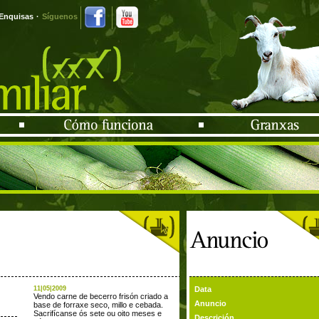
Enquisas
·
Síguenos
11|05|2009
Data
Vendo carne de becerro frisón criado a
Anuncio
base de forraxe seco, millo e cebada.
Sacrifícanse ós sete ou oito meses e
Descrición