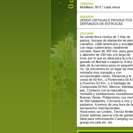
15|03|2010
Mobiliario: 80 € / cada mesa
02|03|2010
VENDO ORTIGAS E PRODUCTOS
DERIVADOS DE ESTRUGAS
15|11|2009
Se vende finca rústica de 7 Has de
pastos, bosque de plantación de pin
castaños, roble americano y eucalipt
con riego subterráneo, totalmente
cerrada. Nave de 300 mts. para gan
y alpendre de 150 mts a lo largo de
esta, por lo que es ideal para la cría 
ganado en libertad o vaquería. A otro
lado de la carretera pasa un pequeñ
río. Se encuentra en un lugar de med
montaña muy tranquilo y con
excepcionales vistas. Distancia a la
costa de 60 Km., a Pontevedra 55 K
a Ourense 52 Km., y a Santiago de
Compostela 63 Km. Silencio, intimida
paz, Contacto con la naturaleza,
montaña y estribaciones montañosa
Buenas Vistas, Poblaciones con me
de 500 habitantes, Cercanía a ríos y
pantanos. A menos de una hora de d
aeropuertos internacionales.,
Horizontes sin Límites, Tierras fértile
Zonas óptimas para la cría de ganad
Ideal para reforestación Camping rur
granja escuela etc. etc.