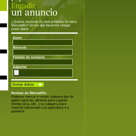
¿Queres anunciar os teus produtos no noso
Mercadiño? Só tes que facernos chegar
estes datos:
Autor
Anuncio
Formas de contacto
Adjuntar
Normas do Mercadiño
Pódense mercar e verder calquera tipo de
apeiro agrícola, alimento para o gando
(herba seca, xilo...) ou calquera outro
material relacionado coa agricultura e a
gandería.