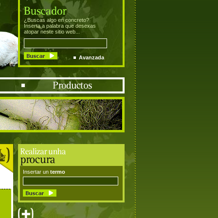
¿Buscas algo en concreto?
Inserta a palabra que desexas
atopar neste sitio web...
Avanzada
Insertar un
termo