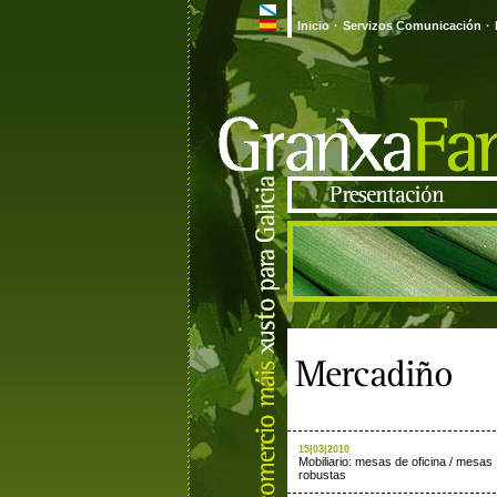
Inicio
·
Servizos Comunicación
·
15|03|2010
Mobiliario: mesas de oficina / mesas
robustas