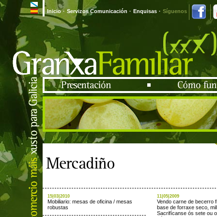
Inicio
·
Servizos Comunicación
·
Enquisas
·
Síguenos
15|03|2010
11|05|2009
Mobiliario: mesas de oficina / mesas
Vendo carne de becerro f
robustas
base de forraxe seco, mil
Sacrifícanse ós sete ou 