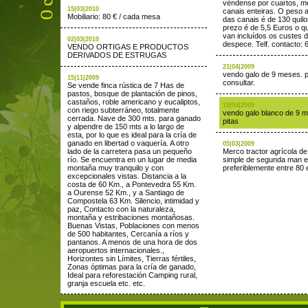
véndense por cuartos, m
15|03|2010
canais enteiras. O peso
Mobiliario: 80 € / cada mesa
das canais é de 130 quil
prezo é de 5,5 Euros o qu
van incluídos os custes de
02|03|2010
despece. Telf. contacto:
VENDO ORTIGAS E PRODUCTOS
DERIVADOS DE ESTRUGAS
21|04|2009
vendo galo de 9 meses. p
15|11|2009
consultar.
Se vende finca rústica de 7 Has de
pastos, bosque de plantación de pinos,
castaños, roble americano y eucaliptos,
19|04|2009
con riego subterráneo, totalmente
vendo galo blanco de 9 
cerrada. Nave de 300 mts. para ganado
pitas
y alpendre de 150 mts a lo largo de
esta, por lo que es ideal para la cría de
ganado en libertad o vaquería. A otro
05|03|2009
lado de la carretera pasa un pequeño
Merco tractor agrícola de
río. Se encuentra en un lugar de media
simple de segunda man e
montaña muy tranquilo y con
preferiblemente entre 80 
excepcionales vistas. Distancia a la
costa de 60 Km., a Pontevedra 55 Km.
a Ourense 52 Km., y a Santiago de
Compostela 63 Km. Silencio, intimidad y
paz, Contacto con la naturaleza,
montaña y estribaciones montañosas.
Buenas Vistas, Poblaciones con menos
de 500 habitantes, Cercanía a ríos y
pantanos. A menos de una hora de dos
aeropuertos internacionales.,
Horizontes sin Límites, Tierras fértiles,
Zonas óptimas para la cría de ganado,
Ideal para reforestación Camping rural,
granja escuela etc. etc.