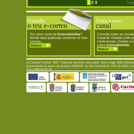
1
2
3
Tes unha conta de
Granxafamiliar
?
Consulta todas as novid
Dende eiquí poderaás xestionar os teus
Canal de Youtube onde p
correos...
conferencias, charlas e 
sobre
Granxafamiliar.
[C] Granxa Familiar. 2007. Todos los derechos reservados.
Aviso Legal
. Máis informa
Desenvolvido no marco do proxecto SINDUR, do Plan Nacional de I+D+i do MEC e do P
Coa colaboración de: