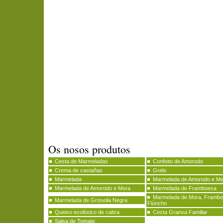
Os nosos produtos
Cesta de Marmeladas
Confeito de Amorodo
Crema de castañas
Grelo
Marmelada
Marmelada de Amorodo e Me
Marmelada de Amorodo e Mora
Marmelada de Framboesa
Marmelada de Mora, Frambo
Marmelada de Grosella Negra
Fiúncho
Queixo ecolóxico de cabra
Cesta Granxa Familiar
Salsa de Tomate