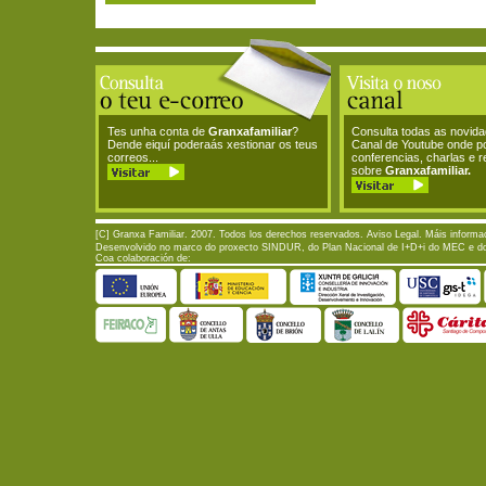
Tes unha conta de
Granxafamiliar
?
Consulta todas as novid
Dende eiquí poderaás xestionar os teus
Canal de Youtube onde p
correos...
conferencias, charlas e 
sobre
Granxafamiliar.
[C] Granxa Familiar. 2007. Todos los derechos reservados.
Aviso Legal
. Máis informa
Desenvolvido no marco do proxecto SINDUR, do Plan Nacional de I+D+i do MEC e do P
Coa colaboración de: