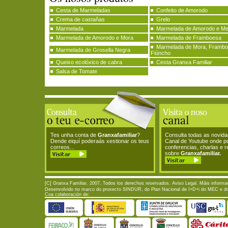
Cesta de Marmeladas
Confeito de Amorodo
Crema de castañas
Grelo
Marmelada
Marmelada de Amorodo e Me
Marmelada de Amorodo e Mora
Marmelada de Framboesa
Marmelada de Mora, Frambo
Marmelada de Grosella Negra
Fiúncho
Queixo ecolóxico de cabra
Cesta Granxa Familiar
Salsa de Tomate
Tes unha conta de
Granxafamiliar
?
Consulta todas as novid
Dende eiquí poderaás xestionar os teus
Canal de Youtube onde p
correos...
conferencias, charlas e 
sobre
Granxafamiliar.
[C] Granxa Familiar. 2007. Todos los derechos reservados.
Aviso Legal
. Máis informa
Desenvolvido no marco do proxecto SINDUR, do Plan Nacional de I+D+i do MEC e do P
Coa colaboración de: