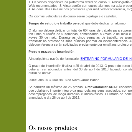
1. Os videos dispoñibles na plataforma dixital do curso. 2. A bibliografía
Web recomendados. 3. A interacción con outros alumnos na aula presenci
4. As consultas On-Line cos profesores (por mail, videoconferencia, etc)
Os idiomas vehiculares do curso serán o galego e o castelán.
Tempo de estudio e traballo persoal
que debe dedicar un alumno:
O alumno deberá dedicar un total de 60 horas de traballo para supera
ten unha duración de 5 semanas, comenzando o xoves 2 de maio e 
xoves 30 de maio. Durante as cinco semanas de traballo, os alu
transmitir ao profesor as súas dúbidas por mail ou videoconferencia. As
videoconferencia serán solicitadas previamente por email aos profesore
Prezo e prazos de inscripción
:
A inscripción a través do formulario:
ENTRAR NO FORMULARIO DE IN
O prazo de inscripción finaliza o 25 de abril de 2013. O prezo do curso 
deberán ser abonados antes del 30 de abril de 2013 facendo constar
curso na conta:
2080 0388 26 3040001013 de NovaGalicia Banco.
Se habilitan un máximo de 25 prazas.
Granxafamiliar-ADAF
concede
que cubrirán o importe íntegro da matrícula aos seus asociados; con pr
desempregados de longa duración e minusválidos. O listado de benef
anunciado o día 26 de abril de 2013.
Os nosos produtos