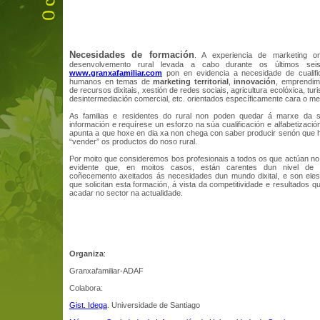
Necesidades de formación
. A experiencia de marketing o
desenvolvemento rural levada a cabo durante os últimos s
www.granxafamiliar.com
pon en evidencia a necesidade de cualifi
humanos en temas de
marketing territorial
,
innovación
, emprendim
de recursos dixitais, xestión de redes sociais, agricultura ecolóxica, tur
desintermediación comercial, etc. orientados específicamente cara o med
As familias e residentes do rural non poden quedar á marxe da 
información e requírese un esforzo na súa cualificación e alfabetización
apunta a que hoxe en dia xa non chega con saber producir senón que 
“vender” os productos do noso rural.
Por moito que consideremos bos profesionais a todos os que actúan no 
evidente que, en moitos casos, están carentes dun nivel de 
coñecemento axeitados ás necesidades dun mundo dixital, e son el
que solicitan esta formación, á vista da competitividade e resultados q
acadar no sector na actualidade.
Organiza
:
Granxafamiliar-ADAF
Colabora:
Gist. Idega
. Universidade de Santiago