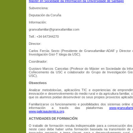
Máster en Sociedade da Información da Universidade de Santiago
Subvenciona:
Deputación da Coruña
Información:
granxafamiliar@granxafamiliar.com
Telf.: +34 647344270
Director:
Carlos Ferrás Sexto (Presidente de Granxafamiliar-ADAF y Director
Investigación Gist-T Idega da USC).
Coordinador:
Gustavo Marcos Cancelas (Profesor do Máster en Sociedade da Info
Coñecemento da USC e colaborador do Grupo de Investigación Gis
USC).
Obxectivos
Analizar metodoloxías, aplicacións TIC e experiencias de emprendi
innovación e desenvolvemento do medio rural e da agricultura familiar, 
que os alumnos poidan desenvolver os seus propios proxectos aplicado
Familiarizarse co funcionamento e posibilidades dos sistemas online 
información a través das plataformas
www.granxafamil
www.galiciaautentica.org
.
ACTIVIDADES DE FORMACIÓN
O traballo de formación resulta indispensable para a consecución dos
neste caso debe haber unha formación baseada na transmisión de
innovador respecto a tema claves para o desenvolvemento rural,