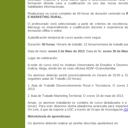
formación dirixida cara a cualificación no uso das novas tecno
habilidades informacionais.
Realizarase un curso completo de 60 horas de duración centrado na
I
E MARKETING RURAL.
O profesorado será seleccionado a partir de criterios de excelencia
liderazgo no emprendimento e cualificación docente e experiencia d
formación offline e online.
A planificación temporal do curso queda como segue:
Duración:
60 horas
. Horario de traballo: 12 horas/semana de traballo po
Data de Inicio:
xoves 2 de Maio de 2013
. Data de fin:
xoves 30 de Mai
Lugar de celebración:
A sede do curso será no Instituto Universitario de Estudios e Desen
Galicia, Idega, donde ten as súas oficinas ADAF-Granxafamiliar.
Os alumnos deberán asistir presencialmente en horario de 16:00 a 2
seguintes aulas de Traballo (10 horas):
1. Aula de Traballo Desenvolvemento Rural e Tecnoloxía. O xoves 
2013.
2. Aula de Traballo Marketing Territorial. O xoves 16 de maio de 2013.
Amais, os alumnos traballarán os contidos do curso dixitalizados e a 
horas). Para esto disponse dunha plataforma avanzada para impartic
On Line, á que da soporte a USC a través do Grupo de Investigación
GI
Metodoloxía de aprendizaxe
:
Os alumnos deberán realizar as tarefas descritas apoiándose en: