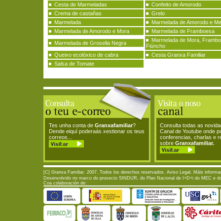
Cesta de Marmeladas
Confeito de Amorodo
Crema de castañas
Grelo
Marmelada
Marmelada de Amorodo e Me
Marmelada de Amorodo e Mora
Marmelada de Framboesa
Marmelada de Mora, Frambo
Marmelada de Grosella Negra
Fiúncho
Queixo ecolóxico de cabra
Cesta Granxa Familiar
Salsa de Tomate
Tes unha conta de
Granxafamiliar
?
Consulta todas as novid
Dende eiquí poderaás xestionar os teus
Canal de Youtube onde p
correos...
conferencias, charlas e 
sobre
Granxafamiliar.
[C] Granxa Familiar. 2007. Todos los derechos reservados.
Aviso Legal
. Máis informa
Desenvolvido no marco do proxecto SINDUR, do Plan Nacional de I+D+i do MEC e do P
Coa colaboración de: