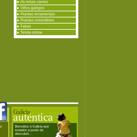
As nosas carnes
Viños galegos
Prantas ornamentais
Prantas comestibles
Fabas
Tenda online
ao
Benvidos á Galicia que
estades a punto de
descubrir...