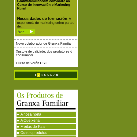
Granxafamiliar.com convídate ao
Curso de Innovación e Marketing
Rural
Necesidades de formación
. A
experiencia de marketing online para o
de...
Novo colaborador de Granxa Familiar
Xusto e de calidade: dos produtores ó
consumidor
Curso de verán USC
1
2
3
4
5
6
7
8
A nosa horta
A Queixería
Froitas do País
Outros produtos