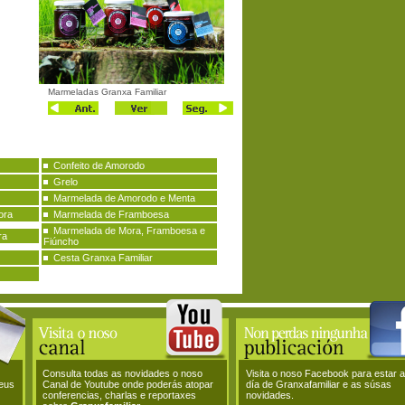
Marmeladas Granxa Familiar
Confeito de Amorodo
Grelo
Marmelada de Amorodo e Menta
ora
Marmelada de Framboesa
Marmelada de Mora, Framboesa e
ra
Fiúncho
Cesta Granxa Familiar
Consulta todas as novidades o noso
Visita o noso Facebook para estar 
teus
Canal de Youtube onde poderás atopar
día de Granxafamiliar e as súsas
conferencias, charlas e reportaxes
novidades.