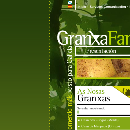
Inicio
·
Servizos Comunicación
·
Se están mostrando:
()
Casa dos Fungos (Melide)
Casa da Maripepa (O Irixo)