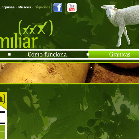
Enquisas
·
Museos
·
Síguenos