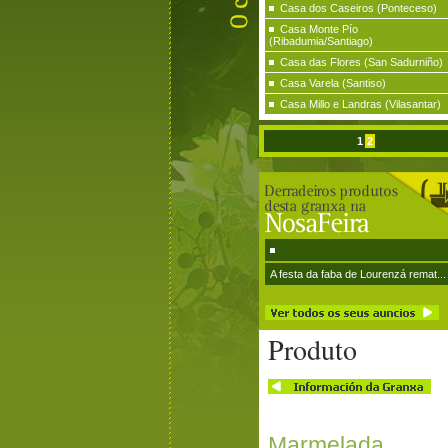
Casa dos Caseiros (Ponteceso)
Casa Monte Pío
(Ribadumia/Santiago)
Casa das Flores (San Sadurniño)
Casa Varela (Santiso)
Casa Millo e Landras (Vilasantar)
1
2
A festa da faba de Lourenzá remat...
Produto
Marmelada