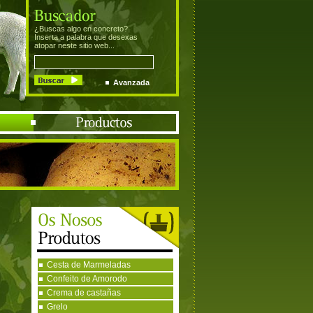
¿Buscas algo en concreto?
Inserta a palabra que desexas
atopar neste sitio web...
Avanzada
Cesta de Marmeladas
Confeito de Amorodo
Crema de castañas
Grelo