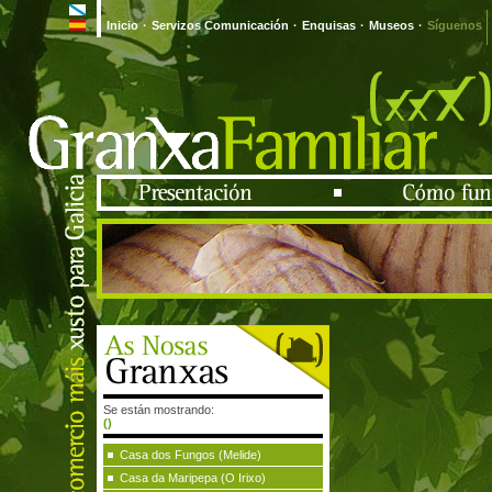
Inicio
·
Servizos Comunicación
·
Enquisas
·
Museos
·
Síguenos
Se están mostrando:
()
Casa dos Fungos (Melide)
Casa da Maripepa (O Irixo)