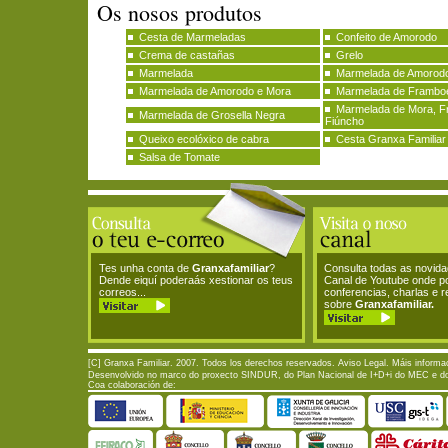
Os nosos produtos
Cesta de Marmeladas
Confeito de Amorodo
Crema de castañas
Grelo
Marmelada
Marmelada de Amorodo
Marmelada de Amorodo e Mora
Marmelada de Frambo
Marmelada de Mora, F
Marmelada de Grosella Negra
Fiúncho
Queixo ecolóxico de cabra
Cesta Granxa Familiar
Salsa de Tomate
Tes unha conta de
Granxafamiliar
?
Consulta todas as novid
Dende eiquí poderaás xestionar os teus
Canal de Youtube onde p
correos...
conferencias, charlas e 
sobre
Granxafamiliar.
[C] Granxa Familiar. 2007. Todos los derechos reservados.
Aviso Legal
. Máis informa
Desenvolvido no marco do proxecto SINDUR, do Plan Nacional de I+D+i do MEC e do P
Coa colaboración de: