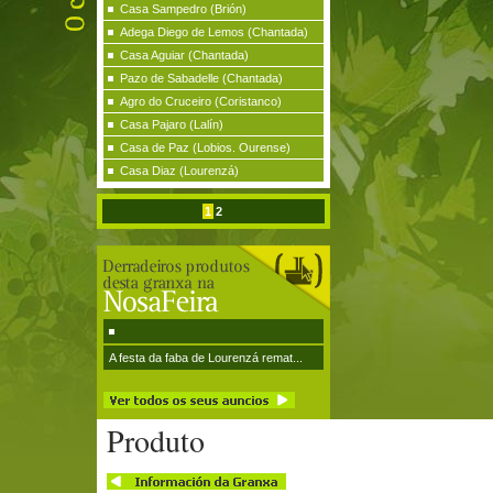
Casa Sampedro (Brión)
Adega Diego de Lemos (Chantada)
Casa Aguiar (Chantada)
Pazo de Sabadelle (Chantada)
Agro do Cruceiro (Coristanco)
Casa Pajaro (Lalín)
Casa de Paz (Lobios. Ourense)
Casa Diaz (Lourenzá)
1
2
A festa da faba de Lourenzá remat...
Produto