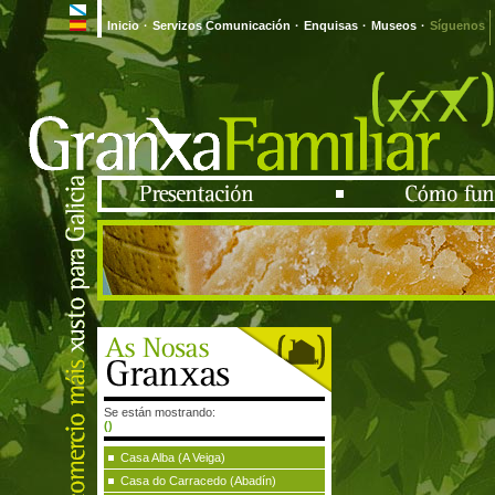
Inicio
·
Servizos Comunicación
·
Enquisas
·
Museos
·
Síguenos
Se están mostrando:
()
Casa Alba (A Veiga)
Casa do Carracedo (Abadín)