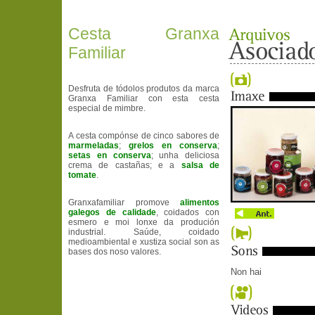
Cesta Granxa
Familiar
Desfruta de tódolos produtos da marca
Granxa Familiar con esta cesta
especial de mimbre.
A cesta compónse de cinco sabores de
marmeladas
;
grelos en conserva
;
setas en conserva
; unha deliciosa
crema de castañas; e a
salsa de
tomate
.
Granxafamiliar promove
alimentos
galegos de calidade
, coidados con
esmero e moi lonxe da produción
industrial. Saúde, coidado
medioambiental e xustiza social son as
bases dos noso valores.
Non hai