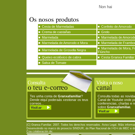
Non hai
Os nosos produtos
Cesta de Marmeladas
Confeito de Amorodo
Crema de castañas
Grelo
Marmelada
Marmelada de Amorodo
Marmelada de Amorodo e Mora
Marmelada de Frambo
Marmelada de Mora, F
Marmelada de Grosella Negra
Fiúncho
Queixo ecolóxico de cabra
Cesta Granxa Familiar
Salsa de Tomate
Tes unha conta de
Granxafamiliar
?
Consulta todas as novid
Dende eiquí poderaás xestionar os teus
Canal de Youtube onde p
correos...
conferencias, charlas e 
sobre
Granxafamiliar.
[C] Granxa Familiar. 2007. Todos los derechos reservados.
Aviso Legal
. Máis informa
Desenvolvido no marco do proxecto SINDUR, do Plan Nacional de I+D+i do MEC e do P
Coa colaboración de: