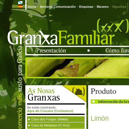
Inicio
·
Servizos Comunicación
·
Enquisas
·
Museos
·
Síguenos
Produto
Se están mostrando:
Agro do Cruceiro (Coristanco)
Limón
Casa dos Fungos (Melide)
Casa da Maripepa (O Irixo)