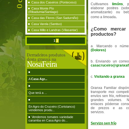
Casa dos Caseiros (Ponteceso)
Cultivamos
limóns
, p
elaborar postres (so
Casa Monte Pío
(Ribadumia/Santiago)
aromatizante) ou beb
.
como a limoada
Casa das Flores (San Sadurniño)
Casa Varela (Santiso)
¿Como mercar
Casa Millo e Landras (Vilasantar)
productos?
1
2
a. Marcando o núm
(Dolores)
b. Enviando un correo
casacruceiro@granxaf
c.
Visitando a granxa
A
Casa Agr...
Granxa Familiar dispó
transporte moi competi
Que terá a ...
envíos sen frío, refrixe
grandes volumes. N
enlaces pódense consu
En Agro do Cruceiro (Coristanco)
de prezos e as co
vendemos produ...
servizos.
Vendemos tomates variedade
caramba en Casa Agro do...
Servizo sen frío