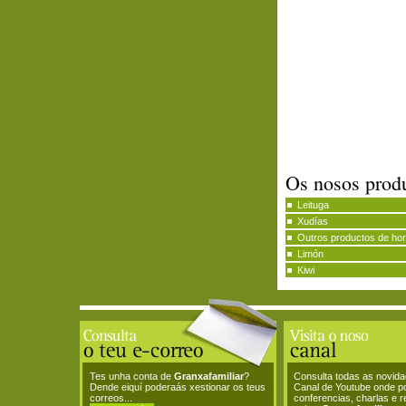
Os nosos prod
Leituga
Xudías
Outros productos de hor
Limón
Kiwi
Tes unha conta de
Granxafamiliar
?
Consulta todas as novid
Dende eiquí poderaás xestionar os teus
Canal de Youtube onde p
correos...
conferencias, charlas e 