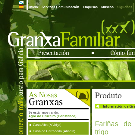
Inicio
·
Servizos Comunicación
·
Enquisas
·
Museos
·
Síguenos
Produto
Se están mostrando:
Agro do Cruceiro (Coristanco)
Fariñas de 
Casa Alba (A Veiga)
trigo
Casa do Carracedo (Abadín)