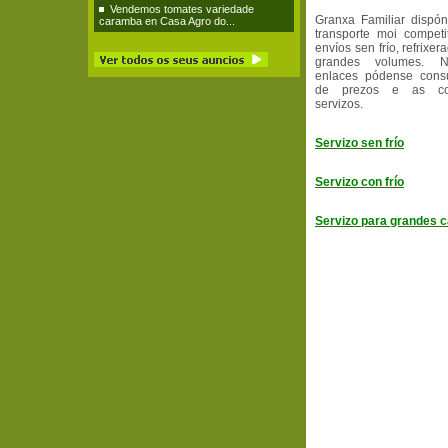
Vendemos tomates variedade
Granxa Familiar dispó
caramba en Casa Agro do...
transporte moi competi
envíos sen frío, refrixe
grandes volumes. N
enlaces pódense consu
de prezos e as co
servizos.
Servizo sen frío
Servizo con frío
Servizo para grandes 