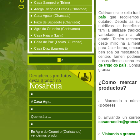
Casa Sampedro (Brión)
Adega Diego de Lemos (Chantada)
Cultivamos de xeito trad
Casa Aguiar (Chantada)
país
que recollemo
outubro. Debido ás sú
Pazo de Sabadelle (Chantada)
nutritivas e benefici
Agro do Cruceiro (Coristanco)
familia utilízase tradic
variedade para a al
Casa Pajaro (Lalín)
gando. Tamén recome
Casa de Paz (Lobios. Ourense)
deste millo na alimen
para facer boroa, empan
Casa Diaz (Lourenzá)
ben soa ou mesturada 
centeo. Tamén podemo
1
2
nosos clientes unha e
de trigo do país
. Consu
granxa
¿Como mercar
productos?
a. Marcando o núm
A
Casa Agr...
(Dolores)
Que terá a ...
b. Enviando un correo
casacruceiro@granxaf
En Agro do Cruceiro (Coristanco)
c.
Visitando a granxa
vendemos produ...