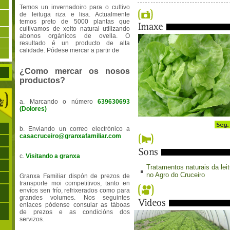
Temos un invernadoiro para o cultivo
de leituga riza e lisa. Actualmente
temos preto de 5000 plantas que
cultivamos de xeito natural utilizando
abonos orgánicos de ovella. O
resultado é un producto de alta
calidade. Pódese mercar a partir de
¿Como mercar os nosos
productos?
a. Marcando o número
639630693
(Dolores)
b. Enviando un correo electrónico a
casacruceiro@granxafamiliar.com
c.
Visitando a granxa
Tratamentos naturais da lei
no Agro do Cruceiro
Granxa Familiar dispón de prezos de
transporte moi competitivos, tanto en
envíos sen frío, refrixerados como para
grandes volumes. Nos seguintes
enlaces pódense consular as táboas
de prezos e as condicións dos
servizos.