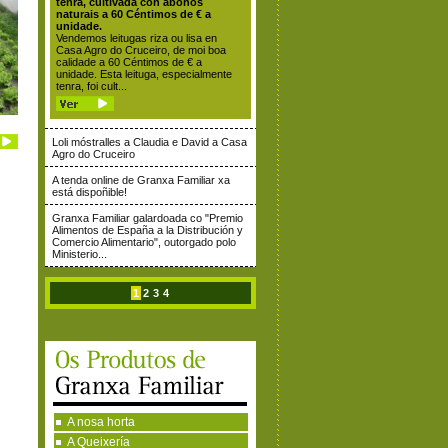
tenra, cultivada con abonos
naturais a 60 Céntimos de € a
unidade.
Vendemos leitugas riza ou lisa en
Casa Agro do Cruceiro, de moi boa
calidade a 60 Céntimos de € a
unidade. Esta leituga, especialmente
tenra, foi cult...
Loli móstralles a Claudia e David a Casa
Agro do Cruceiro
A tenda online de Granxa Familiar xa
está dispoñible!
Granxa Familiar galardoada co "Premio
Alimentos de España a la Distribución y
Comercio Alimentario", outorgado polo
Ministerio...
1
2
3
4
A nosa horta
A Queixería