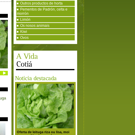
Outros productos de horta
Pementos de Padrón, celta e
morrón
Limón
Os nosos animais
Kiwi
Ovos
tuga
Oferta de leituga riza ou lisa, moi