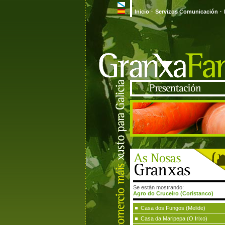
Inicio
·
Servizos Comunicación
·
Se están mostrando:
Agro do Cruceiro (Coristanco)
Casa dos Fungos (Melide)
Casa da Maripepa (O Irixo)