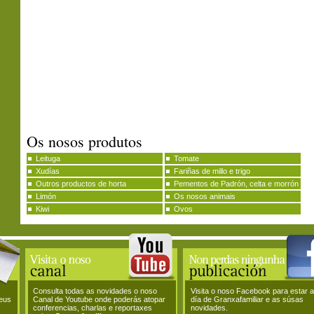
Os nosos produtos
Leituga
Tomate
Xudías
Fariñas de millo e trigo
Outros productos de horta
Pementos de Padrón, celta e morrón
Limón
Os nosos animais
Kiwi
Ovos
Consulta todas as novidades o noso
Visita o noso Facebook para estar 
teus
Canal de Youtube onde poderás atopar
día de Granxafamiliar e as súsas
conferencias, charlas e reportaxes
novidades.