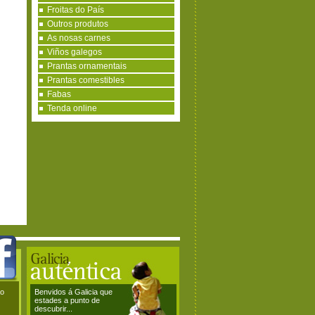
Froitas do País
Outros produtos
As nosas carnes
Viños galegos
Prantas ornamentais
Prantas comestibles
Fabas
Tenda online
ao
Benvidos á Galicia que
estades a punto de
descubrir...