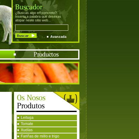
¿Buscas algo en concreto?
Inserta a palabra que desexas
atopar neste sitio web...
Avanzada
Leituga
Tomate
Xudías
Fariñas de millo e trigo