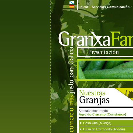
Inicio
·
Servicios Comunicación
·
Se están mostrando:
Agro do Cruceiro (Coristanco)
Casa Alba (A Veiga)
Casa do Carracedo (Abadín)