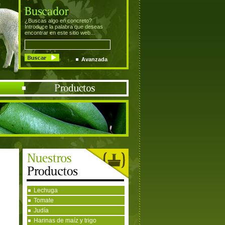
¿Buscas algo en concreto?
Introduce la palabra que deseas
encontrar en este sitio web...
Avanzada
Lechuga
Tomate
Judía
Harinas de maíz y trigo