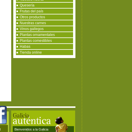
Quesería
Frutas del país
Otros productos
Nuestras carnes
Vinos gallegos
Plantas ornamentales
Plantas comestibles
Habas
Tienda online
l
Bienvenidos a la Galicia