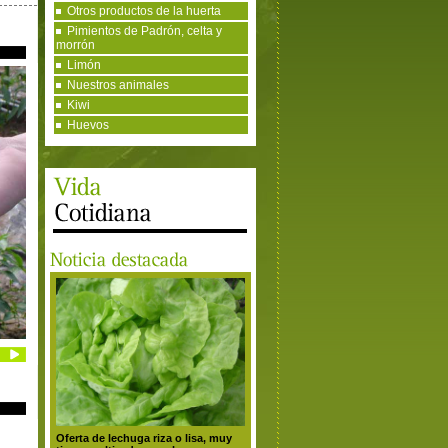
Otros productos de la huerta
Pimientos de Padrón, celta y
morrón
Limón
Nuestros animales
Kiwi
Huevos
Oferta de lechuga riza o lisa, muy