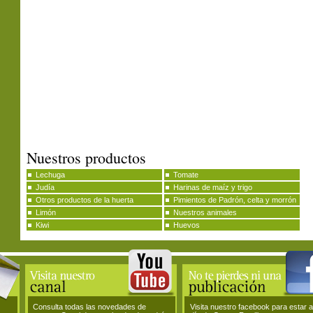
Nuestros productos
Lechuga
Tomate
Judía
Harinas de maíz y trigo
Otros productos de la huerta
Pimientos de Padrón, celta y morrón
Limón
Nuestros animales
Kiwi
Huevos
Consulta todas las novedades de
Visita nuestro facebook para estar a