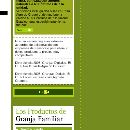
tierna, cultivada con abonos
naturales a 60 Céntimos de € la
unidad.
Vendemos lechuga riza o lisa en Casa
Agro do Cruceiro, de muy buena
calidad a 60 Céntimos de € la unidad.
Esta lechuga, especialmente tierna,
fue cult...
Granxa Familiar logra importantes
acuerdos de colaboración con
empresas de transporte para el envío
de los productos a precios muy
competitivos.
Diverciencia 2008. Granjas Digitales. El
CEIP Pío XII visita Agro do Cruceiro.
Diverciencia 2008. Granxas Dixitais. El
CEIP López Ferreiro visita Agro do
Cruceiro.
1
2
3
4
Nuestra huerta