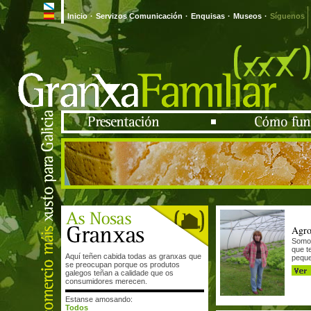
Inicio
·
Servizos Comunicación
·
Enquisas
·
Museos
·
Síguenos
Agro
Somos
que t
Aquí teñen cabida todas as granxas que
peque
se preocupan porque os produtos
galegos teñan a calidade que os
consumidores merecen.
Estanse amosando:
Todos