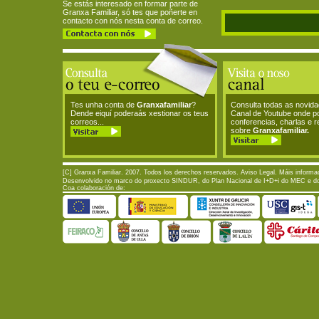
Se estás interesado en formar parte de
Granxa Familiar, só tes que poñerte en
contacto con nós nesta conta de correo.
Tes unha conta de
Granxafamiliar
?
Consulta todas as novid
Dende eiquí poderaás xestionar os teus
Canal de Youtube onde p
correos...
conferencias, charlas e 
sobre
Granxafamiliar.
[C] Granxa Familiar. 2007. Todos los derechos reservados.
Aviso Legal
. Máis informa
Desenvolvido no marco do proxecto SINDUR, do Plan Nacional de I+D+i do MEC e do P
Coa colaboración de: