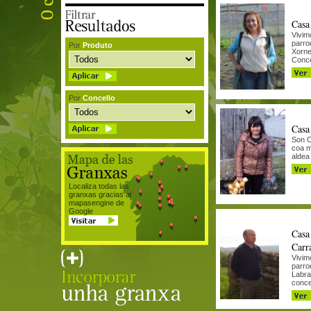
Casa
Vivim
parro
Por
Produto
Xorne
Conce
Por
Concello
Casa
Son C
coa m
aldea 
Localiza todas las
granxas gracias al
mapasengine de
Google
Casa
Carr
Vivim
parro
Labra
concel