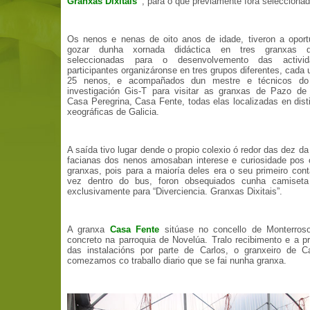
Granxas Dixitais”
, para o que previamente fora seleccionad
Os nenos e nenas de oito anos de idade, tiveron a oport
gozar dunha xornada didáctica en tres granxas d
seleccionadas para o desenvolvemento das activi
participantes organizáronse en tres grupos diferentes, cada 
25 nenos, e acompañados dun mestre e técnicos do
investigación Gis-T para visitar as granxas de Pazo de 
Casa Peregrina, Casa Fente, todas elas localizadas en dist
xeográficas de Galicia.
A saída tivo lugar dende o propio colexio ó redor das dez d
facianas dos nenos amosaban interese e curiosidade pos 
granxas, pois para a maioría deles era o seu primeiro con
vez dentro do bus, foron obsequiados cunha camiset
exclusivamente para “Diverciencia. Granxas Dixitais”.
A granxa
Casa Fente
sitúase no concello de Monterros
concreto na parroquia de Novelúa. Tralo recibimento e a p
das instalacións por parte de Carlos, o granxeiro de C
comezamos co traballo diario que se fai nunha granxa.