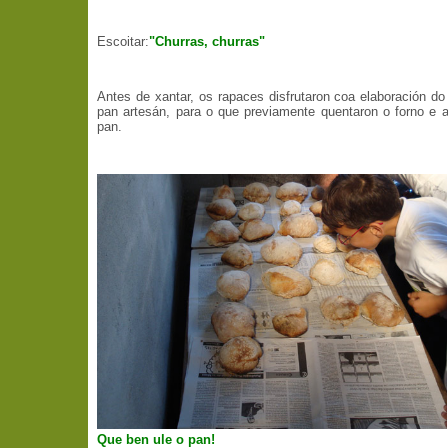
Escoitar:
"Churras, churras"
Antes de xantar, os rapaces disfrutaron coa elaboración do
pan artesán, para o que previamente quentaron o forno e
pan.
Que ben ule o pan!