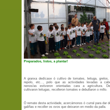
Preparados, listos, a plantar!
A granxa dedícase ó cultivo de tomates, leituga, grelos
repolo, etc..., polo que as actividades levadas a cab
nenos/as estiveron orientadas cara a agricultura. De
cultivaron leitugas, recolleron tomates e debullaron o millo.
Ó remate desta actividade, acercámonos ó curral para dar 
galiñas e recoller os ovos que deixaron en medio da palla.