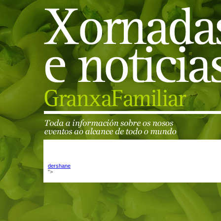
dershane
">