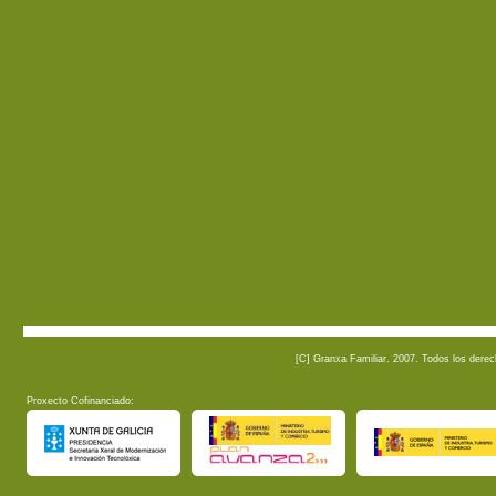
[C] Granxa Familiar. 2007. Todos los dere
Proxecto Cofinanciado: