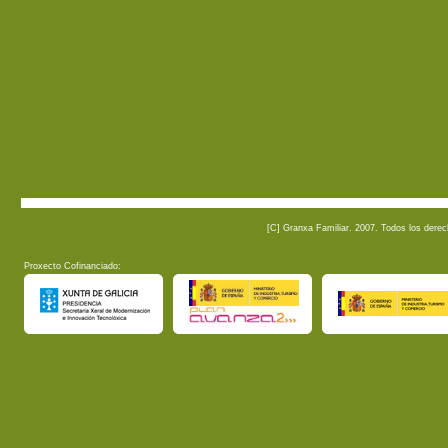
[C] Granxa Familiar. 2007. Todos los dere
Proxecto Cofinanciado: