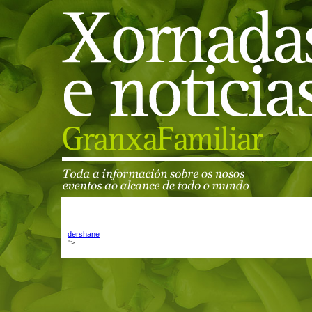
dershane
">