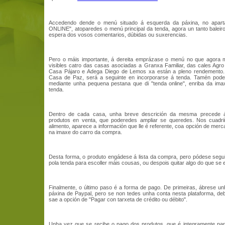
Accedendo dende o menú situado á esquerda da páxina, no apar
ONLINE", atoparedes o menú principal da tenda, agora un tanto baleiro
espera dos vosos comentarios, dúbidas ou suxerencias.
Pero o máis importante, á dereita emprázase o menú no que agora
visibles catro das casas asociadas a Granxa Familiar, das cales Agro
Casa Pájaro e Adega Diego de Lemos xa están a pleno rendemento
Casa de Paz, será a seguinte en incorporarse á tenda. Tamén pod
mediante unha pequena pestana que di "tenda online", enriba da ima
tenda.
Dentro de cada casa, unha breve descrición da mesma precede á
produtos en venta, que poderedes ampliar se queredes. Nos cuadr
alimento, aparece a información que lle é referente, coa opción de mer
na imaxe do carro da compra.
Desta forma, o produto engádese á lista da compra, pero pódese seg
pola tenda para escoller máis cousas, ou despois quitar algo do que se el
Finalmente, o último paso é a forma de pago. De primeiras, ábrese u
páxina de Paypal, pero se non tedes unha conta nesta plataforma, de
sae a opción de "Pagar con tarxeta de crédito ou débito".
Unha vez que se recibe o pago dos produtos, que é integramente par