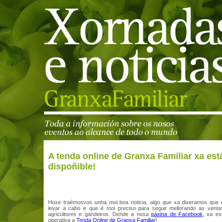
A tenda online de Granxa Familiar xa est
dispoñible!
Hoxe traémosvos unha moi boa noticia, algo que xa dixeramos que
levar a cabo e que é moi preciso para seguir mellorando as vent
agricultores e gandeiros. Dende a nosa
páxina de Facebook
, xa es
operativa a
Tenda Online de Granxa Familiar
!