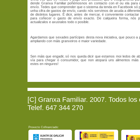
dende Granxa Familiar poñémosnos en contacto con el ou ela para q
envío. Tedes que comprender que o sistema da tenda en Facebook só 
unha cifra de gastos de envío, cando nós servimos de axuda a diferent
de distintos lugares. É dicir, antes de mercar, é conveniente contactar
para coñecer o gasto de envío exacto. De calqueira forma, nós 
actualizalos e axustalos todo o posible.
Agardamos que sexades partícipes desta nova iniciativa, que pouco a
ampliando con máis granxeiros e maior variedade.
Sen máis que engadir, só nos queda dicir que estamos moi ledos de ab
vía para chegar ó consumidor, que non atopará uns alimentos máis 
estes en ningures!
[C] Granxa Familiar. 2007. Todos los
Telef. 647 344 270
Proxecto Cofinanciado: