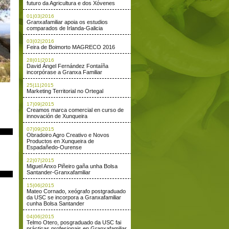
futuro da Agricultura e dos Xóvenes
01|03|2016
Granxafamiliar apoia os estudios
comparados de Irlanda-Galicia
03|02|2016
Feira de Boimorto MAGRECO 2016
28|01|2016
David Ángel Fernández Fontaíña
incorpórase a Granxa Familiar
25|11|2015
Marketing Territorial no Ortegal
17|09|2015
Creamos marca comercial en curso de
innovación de Xunqueira
07|09|2015
Obradoiro Agro Creativo e Novos
Productos en Xunqueira de
Espadañedo-Ourense
22|07|2015
Miguel Anxo Piñeiro gaña unha Bolsa
Santander-Granxafamiliar
15|06|2015
Mateo Cornado, xeógrafo postgraduado
da USC se incorpora a Granxafamiliar
cunha Bolsa Santander
04|06|2015
Telmo Otero, posgraduado da USC fai
prácticas profesionais en Granxafamiliar