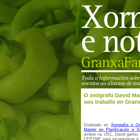
O xeógrafo David Ma
seu traballo en Gran
Graduado en
Xeografía e Or
Master en Planificación e Xe
ambos na USC, David gañou 
CEPYME para incorporarse á 