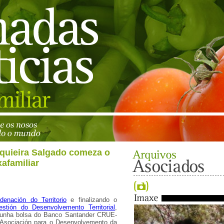
quieira Salgado comeza o
xafamiliar
denación do Territorio
e finalizando o
stión do Desenvolvemento Territorial
,
unha bolsa do Banco Santander CRUE-
Asociación para o Desenvolvemento da