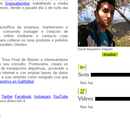
 en
Granxafamiliar
, traballando a media
eses, dende o pasado día 1 de xuño ata
ackoffice da empresa, mantemento e
o comunnity manager e creación de
ng online mediante o contacto coas
para coñecer os seus produtos e poñelos
osibles clientes.
David Maquieira Salgado
 Tese Final de Master e interesándose
 do seu concello, Pontevedra, creará un
de instalacións deportivas, accesible e
r internet e con amplas bases de datos
e a súa vertente como xeógrafo coa que
portivo en Galifútbol
.
Non hai
r
Twitter
,
Facebook
,
Instagram
,
YouTube
uxa dirección é:
Non hai
m