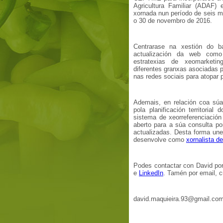
Agricultura Familiar (ADAF)
xornada nun período de seis m
o 30 de novembro de 2016.
Centrarase na xestión do b
actualización da web com
estratexias de xeomarketi
diferentes granxas asociadas 
nas redes sociais para atopar p
Ademais, en relación coa súa
pola planificación territorial
sistema de xeorreferenciación 
aberto para a súa consulta po
actualizadas. Desta forma un
desenvolve como
xornalista de
Podes contactar con David po
e
LinkedIn
. Tamén por email, c
david.maquieira.93@gmail.co