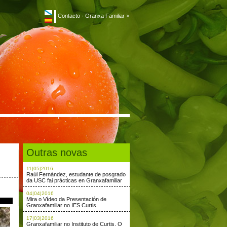
Contacto
·
Granxa Familiar >
Outras novas
11|05|2016
Raúl Fernández, estudante de posgrado
da USC fai prácticas en Granxafamiliar
04|04|2016
Mira o Vídeo da Presentación de
Granxafamiliar no IES Curtis
17|03|2016
Granxafamiliar no Instituto de Curtis. O