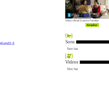
Video oficial Granxa Familiar
KpjCurpZH_E
Non hai
Non hai