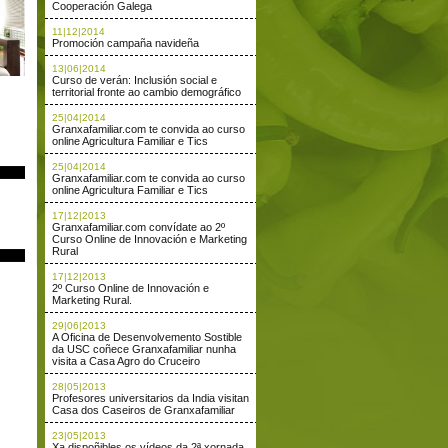
Cooperación Galega
11|12|2014
Promoción campaña navideña
13|06|2014
Curso de verán: Inclusión social e
territorial fronte ao cambio demográfico
25|04|2014
Granxafamiliar.com te convida ao curso
online Agricultura Familiar e Tics
25|04|2014
Granxafamiliar.com te convida ao curso
online Agricultura Familiar e Tics
17|12|2013
Granxafamiliar.com convídate ao 2º
Curso Online de Innovación e Marketing
Rural
17|12|2013
2º Curso Online de Innovación e
Marketing Rural.
29|06|2013
A Oficina de Desenvolvemento Sostible
da USC coñece Granxafamiliar nunha
visita a Casa Agro do Cruceiro
28|05|2013
Profesores universitarios da India visitan
Casa dos Caseiros de Granxafamiliar
23|05|2013
Xa dispoñibles os vídeos da 2ª xornada