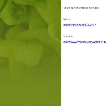
Estes son os enlaces ao video:
Vimeo
https://vimeo.com/99323797
Youtube
https://www.youtube.com/watch?v=