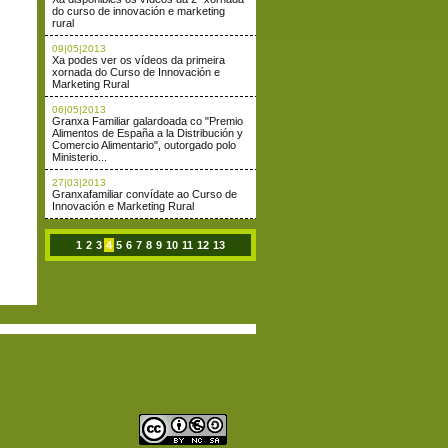
do curso de innovación e marketing
rural
09|05|2013
Xa podes ver os vídeos da primeira
xornada do Curso de Innovación e
Marketing Rural
06|05|2013
Granxa Familiar galardoada co "Premio
Alimentos de España a la Distribución y
Comercio Alimentario", outorgado polo
Ministerio...
27|03|2013
Granxafamiliar convídate ao Curso de
Innovación e Marketing Rural
1
2
3
4
5
6
7
8
9
10
11
12
13