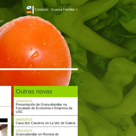
Contacto
·
Granxa Familiar >
Outras novas
14|04|2015
Presentación de Granxafamiliar na
Facultade de Economía e Empresa da
USC
09|03|2015
Casa dos Caseiros en La Voz de Galicia
23|01|2015
Granxafamiliar en Revista de