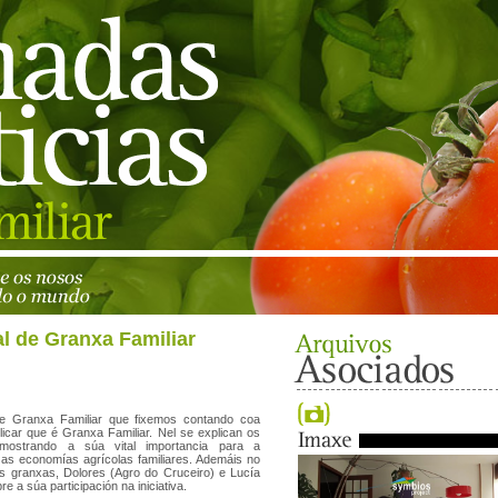
al de Granxa Familiar
l de Granxa Familiar que fixemos contando coa
icar que é Granxa Familiar. Nel se explican os
 mostrando a súa vital importancia para a
 as economías agrícolas familiares. Ademáis no
s granxas, Dolores (Agro do Cruceiro) e Lucía
e a súa participación na iniciativa.