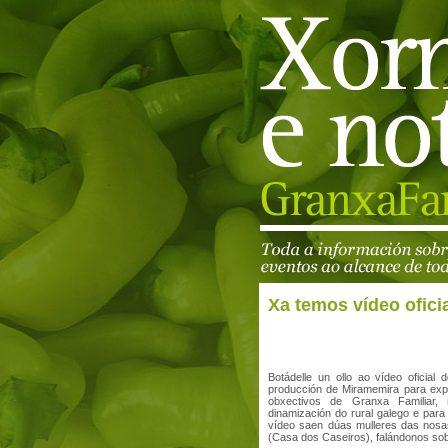
Xa temos vídeo ofici
Botádelle un ollo ao vídeo oficia
producción de Miramemira para expl
obxectivos de Granxa Familiar,
dinamización do rural galego e para
vídeo saen dúas mulleres das nosa
(Casa dos Caseiros), falándonos sobr