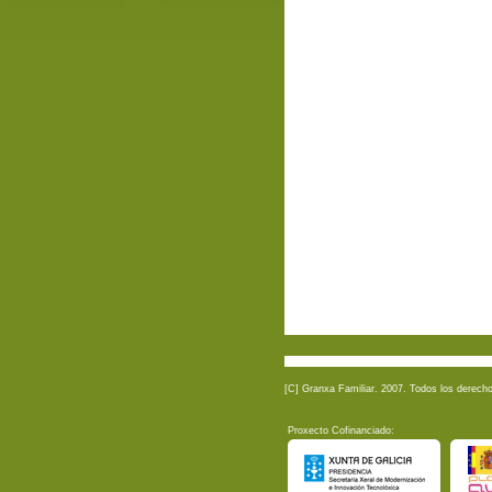
[C] Granxa Familiar. 2007. Todos los derech
Proxecto Cofinanciado: