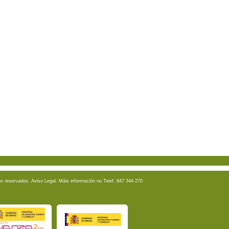
os reservados.
Aviso Legal
. Máis información no Telef. 647 344 270