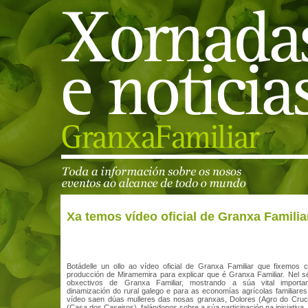
Xa temos vídeo oficial de Granxa Familia
Botádelle un ollo ao vídeo oficial de Granxa Familiar que fixemos 
producción de Miramemira para explicar que é Granxa Familiar. Nel s
obxectivos de Granxa Familiar, mostrando a súa vital importa
dinamización do rural galego e para as economías agrícolas familiare
vídeo saen dúas mulleres das nosas granxas, Dolores (Agro do Cruce
(Casa dos Caseiros), falándonos sobre a súa participación na iniciativa.