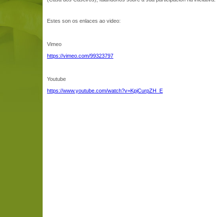
Estes son os enlaces ao video:
Vimeo
https://vimeo.com/99323797
Youtube
https://www.youtube.com/watch?v=KpjCurpZH_E