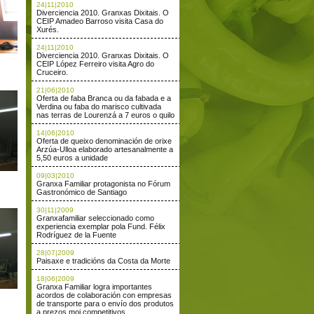
24|11|2010
Diverciencia 2010. Granxas Dixitais. O
CEIP Amadeo Barroso visita Casa do
Xurés.
24|11|2010
Diverciencia 2010. Granxas Dixitais. O
CEIP López Ferreiro visita Agro do
Cruceiro.
21|06|2010
Oferta de faba Branca ou da fabada e a
Verdina ou faba do marisco cultivada
nas terras de Lourenzá a 7 euros o quilo
14|06|2010
Oferta de queixo denominación de orixe
Arzúa-Ulloa elaborado artesanalmente a
5,50 euros a unidade
09|03|2010
Granxa Familiar protagonista no Fórum
Gastronómico de Santiago
30|11|2009
Granxafamiliar seleccionado como
experiencia exemplar pola Fund. Félix
Rodríguez de la Fuente
28|07|2009
Paisaxe e tradicións da Costa da Morte
18|06|2009
Granxa Familiar logra importantes
acordos de colaboración con empresas
de transporte para o envío dos produtos
a prezos moi competitivos.