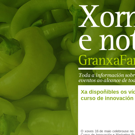
Xa dispoñibles os ví
curso de innovación 
O xoves 16 de maio celebrouse no 
Curso de Innovación e Marketing R