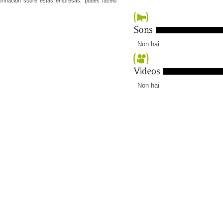
ormación sobre estas empresas, podes facelo
Non hai
Non hai