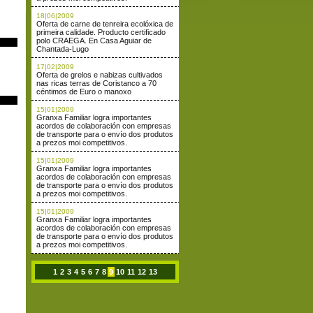
18|06|2009
Oferta de carne de tenreira ecolóxica de
primeira calidade. Producto certificado
polo CRAEGA. En Casa Aguiar de
Chantada-Lugo
17|02|2009
Oferta de grelos e nabizas cultivados
nas ricas terras de Coristanco a 70
céntimos de Euro o manoxo
15|01|2009
Granxa Familiar logra importantes
acordos de colaboración con empresas
de transporte para o envío dos produtos
a prezos moi competitivos.
15|01|2009
Granxa Familiar logra importantes
acordos de colaboración con empresas
de transporte para o envío dos produtos
a prezos moi competitivos.
15|01|2009
Granxa Familiar logra importantes
acordos de colaboración con empresas
de transporte para o envío dos produtos
a prezos moi competitivos.
1
2
3
4
5
6
7
8
9
10
11
12
13