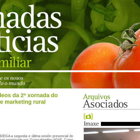
deos da 2ª xornada do
e marketing rural
IDEGA a segunda e última sesión presencial do
ural organizado por Granxafamiliar-ADAF. Como