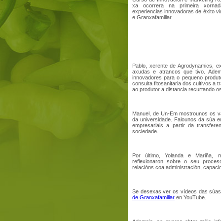
xa ocorrera na primeira xornad
experiencias innovadoras de éxito 
e Granxafamiliar.
Pablo, xerente de Agrodynamics, e
axudas e atrancos que tivo. Adem
innovadores para o pequeno produtor
consulta fitosanitaria dos cultivos 
ao produtor a distancia recurtando 
Manuel, de Un-Em mostrounos os va
da universidade. Falounos da súa e
empresariais a partir da transfer
sociedade.
Por último, Yolanda e Mariña, m
reflexionaron sobre o seu proces
relacións coa administración, capaci
Se desexas ver os vídeos das súas i
de Granxafamiliar
en YouTube.