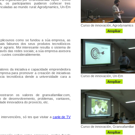
a, os participantes puideron coñecer tres
vinculadas ao mundo rural: Agrodynamics, Un-Em
Curso de innovación, Agrodynamics
xplicounos como se fundou a súa empresa, as
ais falounos dos seus produtos tecnolóxicos
 agrario. Moi interesante resulta o sistema de
a través das redes sociais; a súa empresa asesora
os custes considerablemente.
lores da iniciativa e capacidade emprendedora
mpresa para promover a creación de iniciativas
Curso de innovación, Un-Em
encia tecnolóxica dende a universidade cara a
ostraron os valores de granxafamiliar.com,
o de desenvolvemento, problemas, vantaxes,
dade innovadora do proxecto, etc.
ntervencións, só tes que visitar a
canle de TV
Curso de innovación, Granxafamiliar