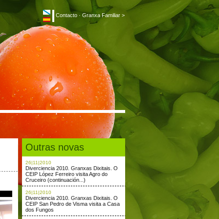
Contacto
·
Granxa Familiar >
Outras novas
26|11|2010
Diverciencia 2010. Granxas Dixitais. O
CEIP López Ferreiro visita Agro do
Cruceiro (continuación...)
26|11|2010
Diverciencia 2010. Granxas Dixitais. O
CEIP San Pedro de Visma visita a Casa
dos Fungos