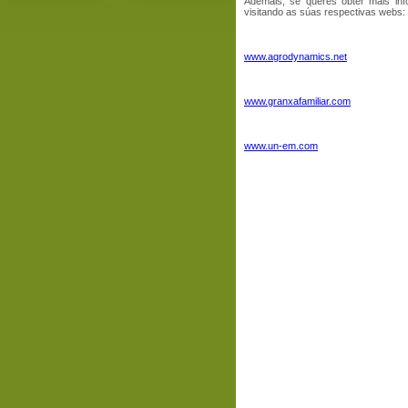
Ademais, se queres obter máis inf
visitando as súas respectivas webs:
www.agrodynamics.net
www.granxafamiliar.com
www.un-em.com