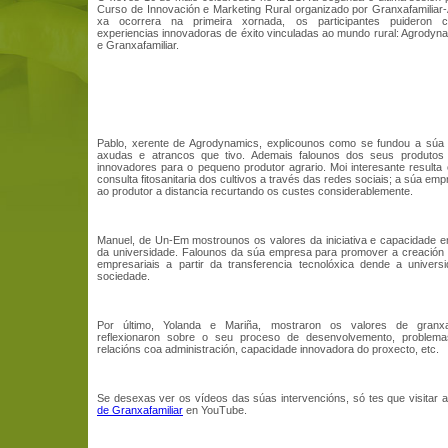
Curso de Innovación e Marketing Rural organizado por Granxafamilia
xa ocorrera na primeira xornada, os participantes puideron c
experiencias innovadoras de éxito vinculadas ao mundo rural: Agrody
e Granxafamiliar.
Pablo, xerente de Agrodynamics, explicounos como se fundou a súa
axudas e atrancos que tivo. Ademais falounos dos seus produtos 
innovadores para o pequeno produtor agrario. Moi interesante resulta
consulta fitosanitaria dos cultivos a través das redes sociais; a súa em
ao produtor a distancia recurtando os custes considerablemente.
Manuel, de Un-Em mostrounos os valores da iniciativa e capacidade 
da universidade. Falounos da súa empresa para promover a creación d
empresariais a partir da transferencia tecnolóxica dende a univers
sociedade.
Por último, Yolanda e Mariña, mostraron os valores de granxaf
reflexionaron sobre o seu proceso de desenvolvemento, problema
relacións coa administración, capacidade innovadora do proxecto, etc.
Se desexas ver os vídeos das súas intervencións, só tes que visitar 
de Granxafamiliar
en YouTube.