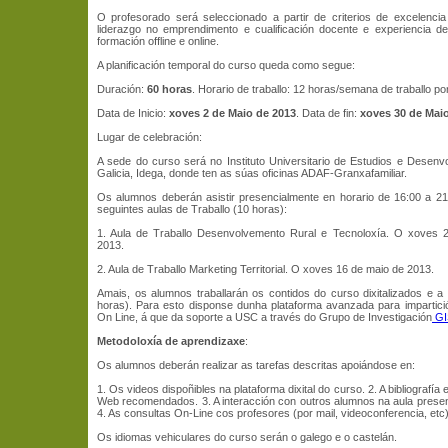
O profesorado será seleccionado a partir de criterios de excelencia
liderazgo no emprendimento e cualificación docente e experiencia d
formación offline e online.
A planificación temporal do curso queda como segue:
Duración:
60 horas
. Horario de traballo: 12 horas/semana de traballo po
Data de Inicio:
xoves 2 de Maio de 2013
. Data de fin:
xoves 30 de Mai
Lugar de celebración:
A sede do curso será no Instituto Universitario de Estudios e Desen
Galicia, Idega, donde ten as súas oficinas ADAF-Granxafamiliar.
Os alumnos deberán asistir presencialmente en horario de 16:00 a 2
seguintes aulas de Traballo (10 horas):
1. Aula de Traballo Desenvolvemento Rural e Tecnoloxía. O xoves 
2013.
2. Aula de Traballo Marketing Territorial. O xoves 16 de maio de 2013.
Amais, os alumnos traballarán os contidos do curso dixitalizados e a 
horas). Para esto disponse dunha plataforma avanzada para impartic
On Line, á que da soporte a USC a través do Grupo de Investigación
GI
Metodoloxía de aprendizaxe
:
Os alumnos deberán realizar as tarefas descritas apoiándose en:
1. Os videos dispoñibles na plataforma dixital do curso. 2. A bibliografía
Web recomendados. 3. A interacción con outros alumnos na aula presenci
4. As consultas On-Line cos profesores (por mail, videoconferencia, etc)
Os idiomas vehiculares do curso serán o galego e o castelán.