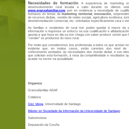
Necesidades de formación
. A experiencia de marketing o
desenvolvemento rural levada a cabo durante os últimos s
www.granxafamiliar.com
pon en evidencia a necesidade de cualifi
humanos en temas de
marketing territorial
,
innovación
, emprendim
de recursos dixitais, xestión de redes sociais, agricultura ecolóxica, tur
desintermediación comercial, etc. orientados específicamente cara o med
As familias e residentes do rural non poden quedar á marxe da 
información e requírese un esforzo na súa cualificación e alfabetización
apunta a que hoxe en dia xa non chega con saber producir senón que 
“vender” os productos do noso rural.
Por moito que consideremos bos profesionais a todos os que actúan no 
evidente que, en moitos casos, están carentes dun nivel de 
coñecemento axeitados ás necesidades dun mundo dixital, e son el
que solicitan esta formación, á vista da competitividade e resultados q
acadar no sector na actualidade.
Organiza
:
Granxafamiliar-ADAF
Colabora:
Gist. Idega
. Universidade de Santiago
Máster en Sociedade da Información da Universidade de Santiago
Subvenciona:
Deputación da Coruña