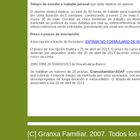
Tempo de estudio e traballo persoal
que debe dedicar un alumno:
O alumno deberá dedicar un total de 60 horas de traballo para supera
ten unha duración de 5 semanas, comenzando o xoves 2 de maio e 
xoves 30 de maio. Durante as cinco semanas de traballo, os alu
transmitir ao profesor as súas dúbidas por mail ou videoconferencia. As
videoconferencia serán solicitadas previamente por email aos profesore
Prezo e prazos de inscripción
:
A inscripción a través do formulario:
ENTRAR NO FORMULARIO DE IN
O prazo de inscripción finaliza o 25 de abril de 2013. O prezo do curso 
deberán ser abonados antes del 30 de abril de 2013 facendo constar
curso na conta:
2080 0388 26 3040001013 de NovaGalicia Banco.
Se habilitan un máximo de 25 prazas.
Granxafamiliar-ADAF
concede
que cubrirán o importe íntegro da matrícula aos seus asociados; con pr
desempregados de longa duración e minusválidos. O listado de benef
anunciado o día 26 de abril de 2013.
[C] Granxa Familiar. 2007. Todos los