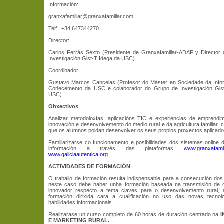
Información:
granxafamiliar@granxafamiliar.com
Telf.: +34 647344270
Director:
Carlos Ferrás Sexto (Presidente de Granxafamiliar-ADAF y Director
Investigación Gist-T Idega da USC).
Coordinador:
Gustavo Marcos Cancelas (Profesor do Máster en Sociedade da Info
Coñecemento da USC e colaborador do Grupo de Investigación Gis
USC).
Obxectivos
Analizar metodoloxías, aplicacións TIC e experiencias de emprendi
innovación e desenvolvemento do medio rural e da agricultura familiar, 
que os alumnos poidan desenvolver os seus propios proxectos aplicado
Familiarizarse co funcionamento e posibilidades dos sistemas online 
información a través das plataformas
www.granxafamil
www.galiciaautentica.org
.
ACTIVIDADES DE FORMACIÓN
O traballo de formación resulta indispensable para a consecución dos
neste caso debe haber unha formación baseada na transmisión de
innovador respecto a tema claves para o desenvolvemento rural,
formación dirixida cara a cualificación no uso das novas tecno
habilidades informacionais.
Realizarase un curso completo de 60 horas de duración centrado na
I
E MARKETING RURAL.