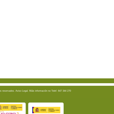
os reservados.
Aviso Legal
. Máis información no Telef. 647 344 270