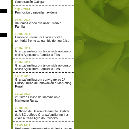
Cooperación Galega
11|12|2014
Promoción campaña navideña
04|07|2014
Xa temos vídeo oficial de Granxa
Familiar
13|06|2014
Curso de verán: Inclusión social e
territorial fronte ao cambio demográfico
25|04|2014
Granxafamiliar.com te convida ao curso
online Agricultura Familiar e Tics
25|04|2014
Granxafamiliar.com te convida ao curso
online Agricultura Familiar e Tics
17|12|2013
Granxafamiliar.com convídate ao 2º
Curso Online de Innovación e Marketing
Rural
17|12|2013
2º Curso Online de Innovación e
Marketing Rural.
29|06|2013
A Oficina de Desenvolvemento Sostible
da USC coñece Granxafamiliar nunha
visita a Casa Agro do Cruceiro
28|05|2013
Profesores universitarios da India visitan