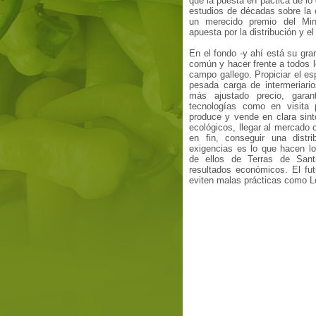
que la puesta en páctica de lo 
estudios de décadas sobre la o
un merecido premio del Mini
apuesta por la distribución y e
En el fondo -y ahí está su gra
común y hacer frente a todos l
campo gallego. Propiciar el esp
pesada carga de intermeriari
más ajustado precio, garan
tecnologías como en visita 
produce y vende en clara sin
ecológicos, llegar al mercado 
en fin, conseguir una dist
exigencias es lo que hacen lo
de ellos de Terras de Sant
resultados económicos. El fut
eviten malas prácticas como L