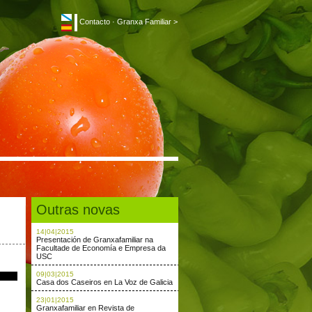
Contacto
·
Granxa Familiar >
Outras novas
14|04|2015
Presentación de Granxafamiliar na
Facultade de Economía e Empresa da
USC
09|03|2015
Casa dos Caseiros en La Voz de Galicia
23|01|2015
Granxafamiliar en Revista de