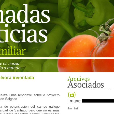
ólvora inventada
ealiza unha reportaxe sobre o proxecto
uan Salgado.
iva de potenciación del campo gallego
Non hai
rsidad de Santiago pero que no es más