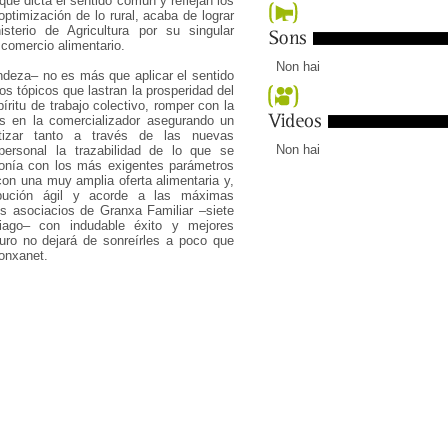
que dicta el sentido común y reflejan los
ptimización de lo rural, acaba de lograr
sterio de Agricultura por su singular
l comercio alimentario.
Non hai
ndeza– no es más que aplicar el sentido
os tópicos que lastran la prosperidad del
íritu de trabajo colectivo, romper con la
os en la comercializador asegurando un
tizar tanto a través de las nuevas
Non hai
personal la trazabilidad de lo que se
tonía con los más exigentes parámetros
con una muy amplia oferta alimentaria y,
ribución ágil y acorde a las máximas
s asociacios de Granxa Familiar –siete
iago– con indudable éxito y mejores
uro no dejará de sonreírles a poco que
onxanet.