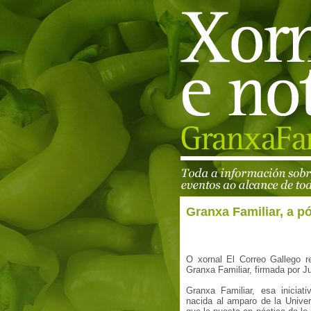
Granxa Familiar, a p
O xornal El Correo Gallego r
Granxa Familiar, firmada por J
Granxa Familiar, esa iniciat
nacida al amparo de la Unive