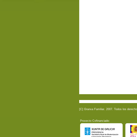
[C] Granxa Familiar. 2007. Todos los derech
Proxecto Cofinanciado: